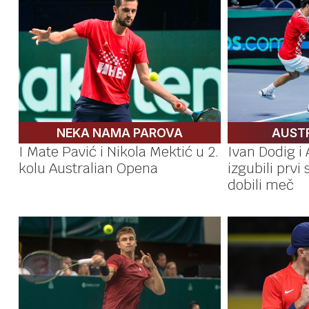
NEKA NAMA PAROVA
AUST
I Mate Pavić i Nikola Mektić u 2.
Ivan Dodig i 
kolu Australian Opena
izgubili prvi s
dobili meč