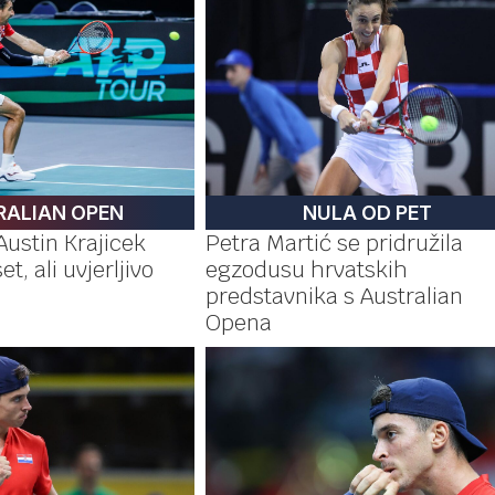
RALIAN OPEN
NULA OD PET
Austin Krajicek
Petra Martić se pridružila
et, ali uvjerljivo
egzodusu hrvatskih
predstavnika s Australian
Opena