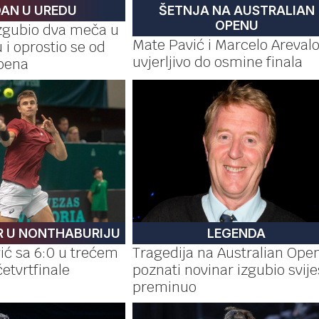
DAN U UREDU
ŠETNJA NA AUSTRALIAN
OPENU
izgubio dva meča u
Mate Pavić i Marcelo Areval
i oprostio se od
uvjerljivo do osmine finala
Opena
R U NONTHABURIJU
LEGENDA
ić sa 6:0 u trećem
Tragedija na Australian Ope
etvrtfinale
poznati novinar izgubio svijes
preminuo