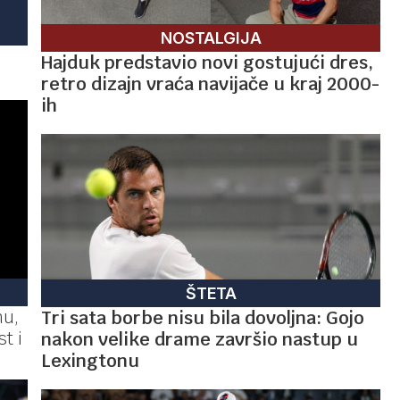
NOSTALGIJA
o
Hajduk predstavio novi gostujući dres,
retro dizajn vraća navijače u kraj 2000-
ih
ŠTETA
nu,
Tri sata borbe nisu bila dovoljna: Gojo
t i
nakon velike drame završio nastup u
Lexingtonu