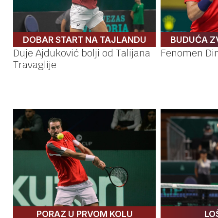
DOBAR START NA TAJLANDU
BUDUĆA ZV
Duje Ajduković bolji od Talijana
Fenomen Din
Travaglije
PORAZ U PRVOM KOLU
LO