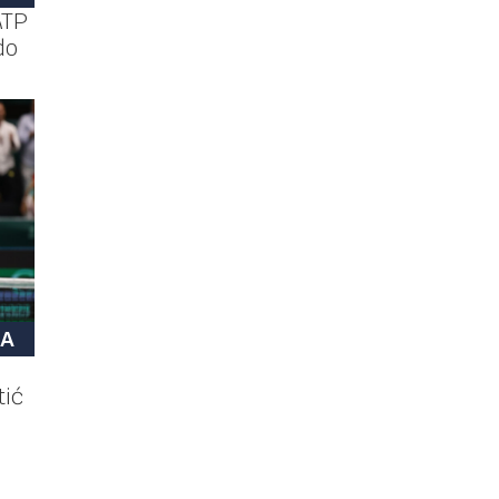
ATP
do
NA
tić