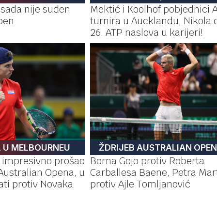
a sada nije suđen
Mektić i Koolhof pobjednici 
pen
turnira u Aucklandu, Nikola 
26. ATP naslova u karijeri!
L U MELBOURNEU
ŽDRIJEB AUSTRALIAN OPE
 impresivno prošao
Borna Gojo protiv Roberta
 Australian Opena, u
Carballesa Baene, Petra Mar
rati protiv Novaka
protiv Ajle Tomljanović