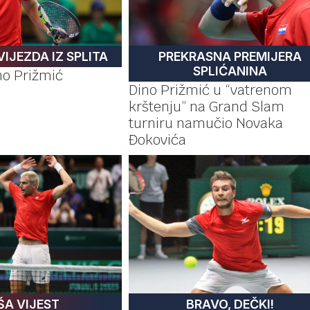
IJEZDA IZ SPLITA
PREKRASNA PREMIJERA
SPLIĆANINA
o Prižmić
Dino Prižmić u “vatrenom
krštenju” na Grand Slam
turniru namučio Novaka
Đokovića
ŠA VIJEST
BRAVO, DEČKI!