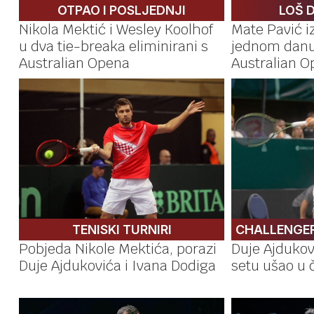
OTPAO I POSLJEDNJI
LOŠ 
Nikola Mektić i Wesley Koolhof
Mate Pavić 
u dva tie-breaka eliminirani s
jednom danu 
Australian Opena
Australian 
TENISKI TURNIRI
CHALLENGE
Pobjeda Nikole Mektića, porazi
Duje Ajdukov
Duje Ajdukovića i Ivana Dodiga
setu ušao u č