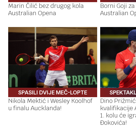
Marin Čilić bez drugog kola
Borni Goji z
Australian Opena
Australian O
SPASILI DVIJE MEČ-LOPTE
SPEKTAK
Nikola Mektić i Wesley Koolhof
Dino Prižmić
u finalu Aucklanda!
kvalifikacije
1. kolu će ig
Đokovića!