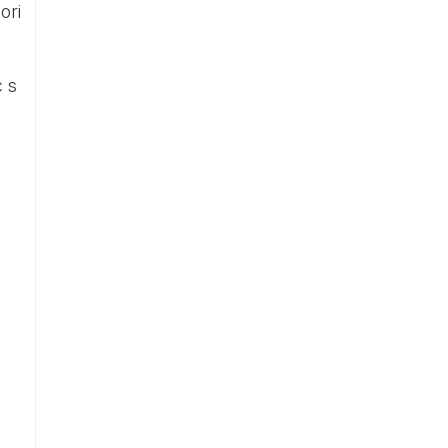
ori
c s