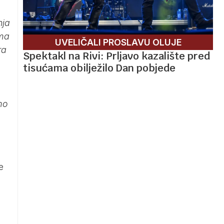
nja
ima
UVELIČALI PROSLAVU OLUJE
ra
Spektakl na Rivi: Prljavo kazalište pred
tisućama obilježilo Dan pobjede
mo
e