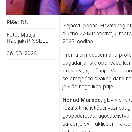
Piše:
DN
Najnoviji podaci Hrvatskog dr
službe ZAMP otkrivaju impres
Foto: Matija
Habljak/PIXSELL
2023. godine.
06. 03. 2024.
Prema tim podacima, u prote
događanja, što obuhvaća konc
proslava, vjenčanja, Valentino
se prosječno svakog dana na v
je više nego ikad prije.
Nenad Marčec
, glavni dire
rezultatima ističući važnost 
gospodarstvu, ugostiteljstvu, 
suradnje svih uključenih akte
i glazbenika.