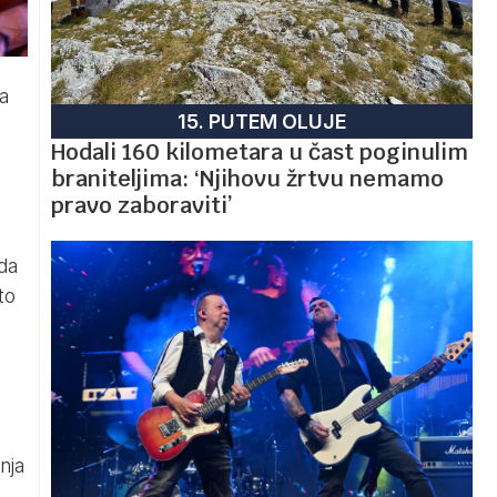
a
15. PUTEM OLUJE
Hodali 160 kilometara u čast poginulim
braniteljima: ‘Njihovu žrtvu nemamo
pravo zaboraviti’
 da
to
nja