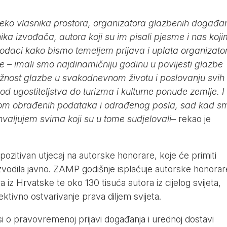
reko vlasnika prostora, organizatora glazbenih događa
nika izvođača, autora koji su im pisali pjesme i nas koj
podaci kako bismo temeljem prijava i uplata organizato
re – imali smo najdinamičniju godinu u povijesti glazbe
ažnost glazbe u svakodnevnom životu i poslovanju svih
 ugostiteljstva do turizma i kulturne ponude zemlje. I
nom obrađenih podataka i odrađenog posla, sad kad s
ahvaljujem svima koji su u tome sudjelovali
– rekao je
 pozitivan utjecaj na autorske honorare, koje će primiti
 izvodila javno. ZAMP godišnje isplaćuje autorske honorar
 iz Hrvatske te oko 130 tisuća autora iz cijelog svijeta,
ktivno ostvarivanje prava diljem svijeta.
 o pravovremenoj prijavi događanja i urednoj dostavi