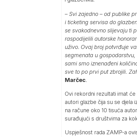
–
Svi zajedno – od publike p
i ticketing servisa do glazbe
se svakodnevno slijevaju ti 
raspodijelili autorske honora
uživo
.
Ovaj broj potvrđuje v
segmenata u gospodarstvu, od
sami smo iznenađeni količi
sve to po prvi put zbrojili. Z
Marčec
.
Ovi rekordni rezultati imat će
autori glazbe čija su se djela
na račune oko 10 tisuća autora
surađujući s društvima za kole
Uspješnost rada ZAMP-a ovisi