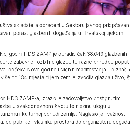
uštva skladatelja obrađeni u Sektoru javnog priopćavanj
ivan porast glazbenih događanja u Hrvatskoj tijekom
kloj godini HDS ZAMP je obradio čak 38.043 glazbenih
erte zabavne i ozbiljne glazbe te razne priredbe poput
va, dočeka Nove godine i sličnih manifestacija. To znači
iše od 104 mjesta diljem zemlje izvodila glazba uživo, š
ktor HDS ZAMP-a, izrazio je zadovoljstvo postignutim
glazbe u svakodnevnom životu te njezinu ulogu u
turizmu i kulturnoj ponudi zemlje. Naglasio je i važnost
ra, od publike i vlasnika prostora do organizatora događa