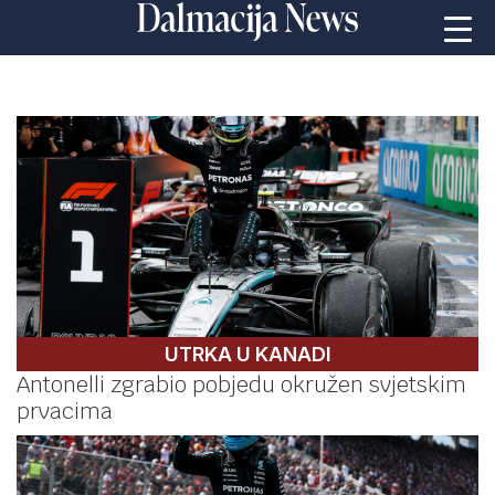
UTRKA U KANADI
Antonelli zgrabio pobjedu okružen svjetskim
prvacima