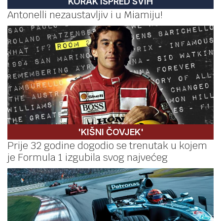
KORAK ISPRED SVIH
Antonelli nezaustavljiv i u Miamiju!
'KIŠNI ČOVJEK'
Prije 32 godine dogodio se trenutak u kojem
je Formula 1 izgubila svog najvećeg