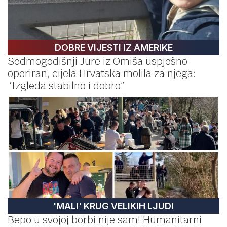
DOBRE VIJESTI IZ AMERIKE
Sedmogodišnji Jure iz Omiša uspješno
operiran, cijela Hrvatska molila za njega:
“Izgleda stabilno i dobro”
'MALI' KRUG VELIKIH LJUDI
Bepo u svojoj borbi nije sam! Humanitarni