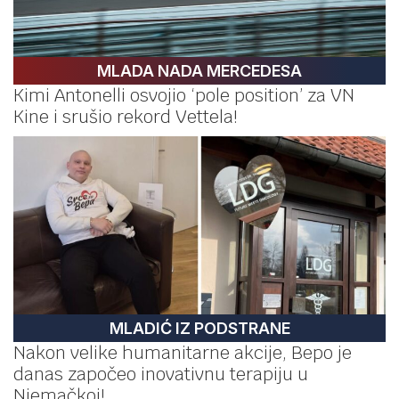
MLADA NADA MERCEDESA
Kimi Antonelli osvojio ‘pole position’ za VN
Kine i srušio rekord Vettela!
MLADIĆ IZ PODSTRANE
Nakon velike humanitarne akcije, Bepo je
danas započeo inovativnu terapiju u
Njemačkoj!