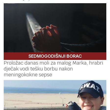
SEDMOGODIŠNJI BORAC
Proložac danas moli za malog Marka, hrabri
dječak vodi tešku borbu nakon
meningokokne sepse