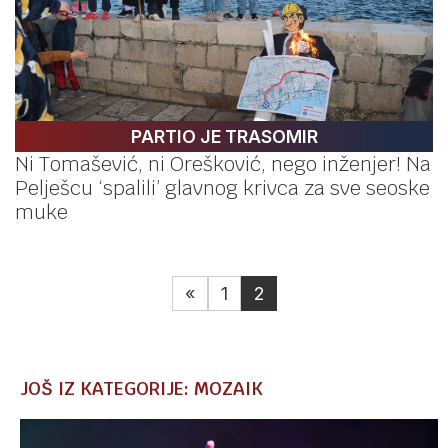
PARTIO JE TRASOMIR
Ni Tomašević, ni Orešković, nego inženjer! Na
Pelješcu ‘spalili’ glavnog krivca za sve seoske
muke
«
1
2
JOŠ IZ KATEGORIJE: MOZAIK