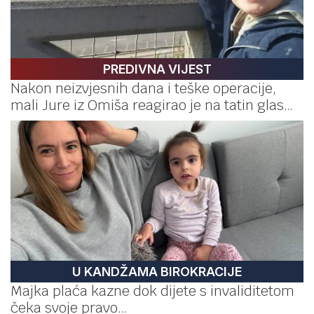
PREDIVNA VIJEST
Nakon neizvjesnih dana i teške operacije,
mali Jure iz Omiša reagirao je na tatin glas…
U KANDŽAMA BIROKRACIJE
Majka plaća kazne dok dijete s invaliditetom
čeka svoje pravo…