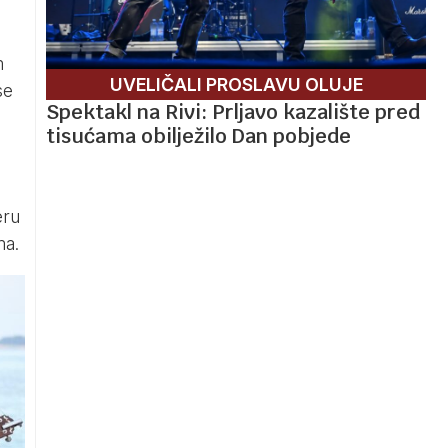
m
UVELIČALI PROSLAVU OLUJE
se
Spektakl na Rivi: Prljavo kazalište pred
tisućama obilježilo Dan pobjede
eru
ma.