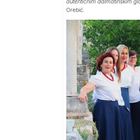
autentičnim dalmatinskim g
Orebić.