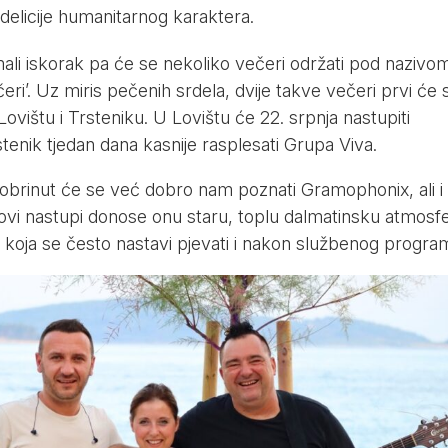
 delicije humanitarnog karaktera.
ali iskorak pa će se nekoliko večeri održati pod nazivo
eri’. Uz miris pečenih srdela, dvije takve večeri prvi će 
Lovištu i Trsteniku. U Lovištu će 22. srpnja nastupiti
rstenik tjedan dana kasnije rasplesati Grupa Viva.
 pobrinut će se već dobro nam poznati Gramophonix, ali i
ovi nastupi donose onu staru, toplu dalmatinsku atmosf
 koja se često nastavi pjevati i nakon službenog progra