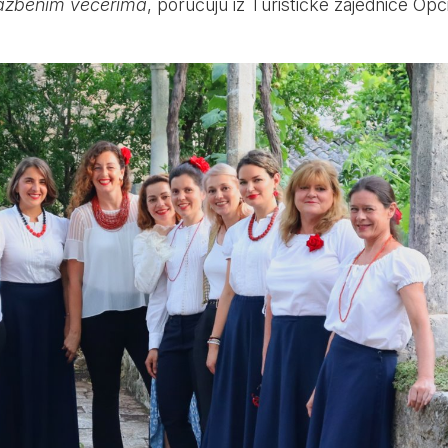
lazbenim večerima
, poručuju iz Turističke zajednice Opć