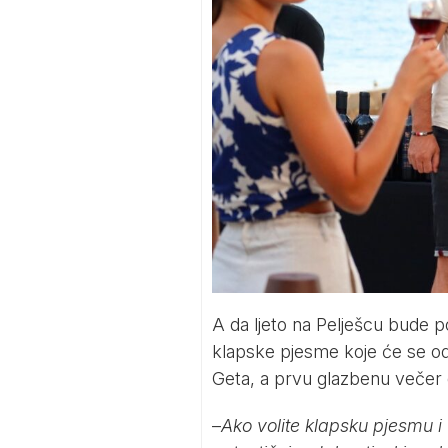
A da ljeto na Pelješcu bude p
klapske pjesme koje će se odr
Geta, a prvu glazbenu večer o
–
Ako volite klapsku pjesmu i 