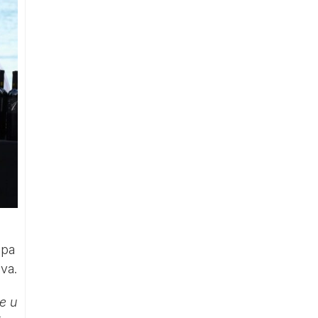
apa
va.
e u