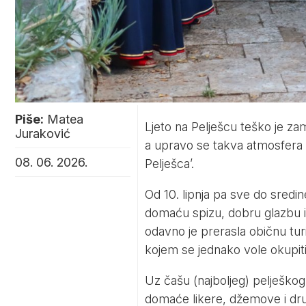
Piše:
Matea
Ljeto na Pelješcu teško je zam
Juraković
a upravo se takva atmosfera 
08. 06. 2026.
Pelješca’.
Od 10. lipnja pa sve do sredin
domaću spizu, dobru glazbu i 
odavno je prerasla običnu turi
kojem se jednako vole okupiti 
Uz čašu (najboljeg) pelješkog 
domaće likere, džemove i dru