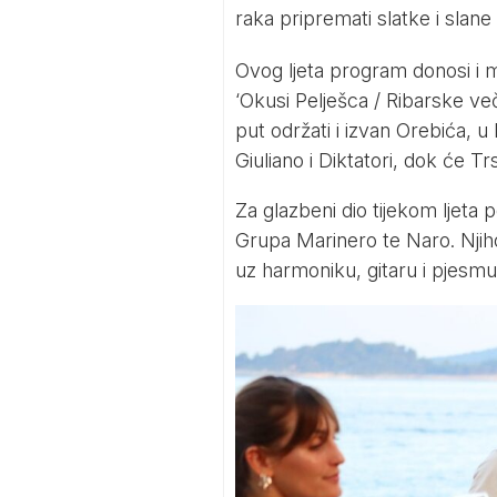
raka pripremati slatke i slane
Ovog ljeta program donosi i m
‘Okusi Pelješca / Ribarske več
put održati i izvan Orebića, u 
Giuliano i Diktatori, dok će T
Za glazbeni dio tijekom ljeta
Grupa Marinero te Naro. Njih
uz harmoniku, gitaru i pjesmu