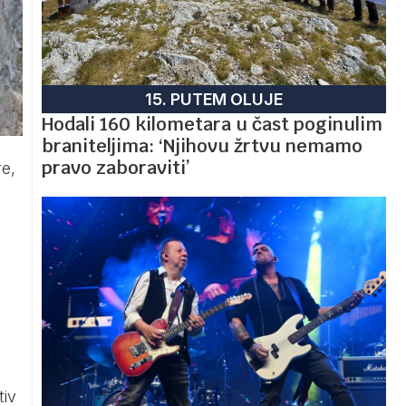
15. PUTEM OLUJE
Hodali 160 kilometara u čast poginulim
braniteljima: ‘Njihovu žrtvu nemamo
pravo zaboraviti’
re,
tiv