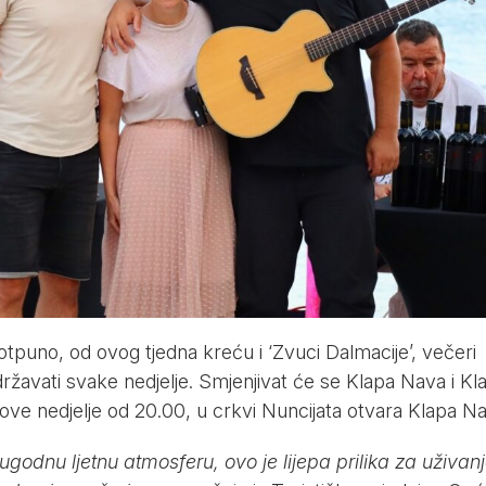
otpuno, od ovog tjedna kreću i ‘Zvuci Dalmacije’, večeri
žavati svake nedjelje. Smjenjivat će se Klapa Nava i Kl
ve nedjelje od 20.00, u crkvi Nuncijata otvara Klapa Na
ugodnu ljetnu atmosferu, ovo je lijepa prilika za uživanj