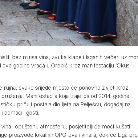
isliti bez mirisa vina, zvuka klape i laganih večeri uz mo
i ove godine vraća u Orebić kroz manifestaciju ‘Okusi
e rujna, svake srijede mjesto će ponovno živjeti kroz
druženja. Manifestacija koja traje još od 2014. godine
stičku priču i postala dio ljeta na Pelješcu, događaj na
i domaći i gosti.
vina i opuštenu atmosferu, posjetitelji će moći kušati
ge proizvode lokalnih OPG-ova i vinara, dok će Liga pro