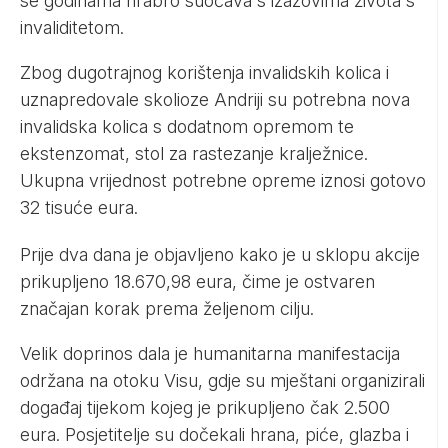
se godinama hrabro suočava s izazovima života s
invaliditetom.
Zbog dugotrajnog korištenja invalidskih kolica i
uznapredovale skolioze Andriji su potrebna nova
invalidska kolica s dodatnom opremom te
ekstenzomat, stol za rastezanje kralježnice.
Ukupna vrijednost potrebne opreme iznosi gotovo
32 tisuće eura.
Prije dva dana je objavljeno kako je u sklopu akcije
prikupljeno 18.670,98 eura, čime je ostvaren
značajan korak prema željenom cilju.
Velik doprinos dala je humanitarna manifestacija
održana na otoku Visu, gdje su mještani organizirali
događaj tijekom kojeg je prikupljeno čak 2.500
eura. Posjetitelje su dočekali hrana, piće, glazba i