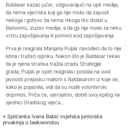
Baldasar kazao jučer, odgovarajući na upit medija,
da nema vijećnika koji ga nije molio da zaposli
nekoga i gotovo da nema nikoga tko dolazi u
Banovinu, izuzev medija, a da ga nije molio za neku
vrstu zapošljavanja ili pomoći kod zapošljavanja.
Prva je reagirala Marijana Puljak navodeći da to nije
istina i tražeći ispriku. Nakon što je Baldasar rekao
da je njena stranka tražila izradu Strategije
grada, Puljak je opet reagirala i poslala na uvid
javnosti prepisku mailom s Baldasarom iz koje se,
kako je pojasnila, vidi da su nudili volonterski
doprinos. Priča će, vjerojatno, dobiti svoj epilog na
sjednici Gradskog vijeća…
«
Splićanka Ivana Babić svjetska juniorska
prvakinja u taekwondou