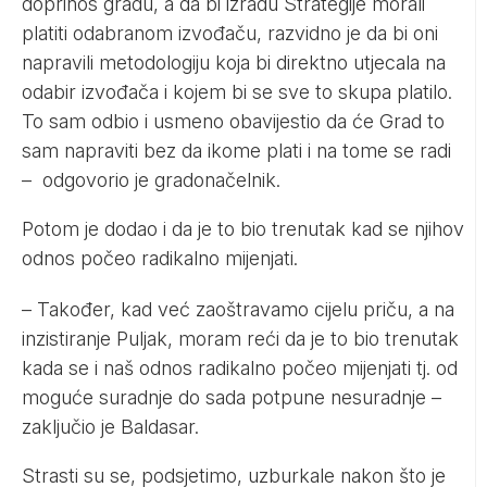
doprinos gradu, a da bi izradu Strategije morali
platiti odabranom izvođaču, razvidno je da bi oni
napravili metodologiju koja bi direktno utjecala na
odabir izvođača i kojem bi se sve to skupa platilo.
To sam odbio i usmeno obavijestio da će Grad to
sam napraviti bez da ikome plati i na tome se radi
– odgovorio je gradonačelnik.
Potom je dodao i da je to bio trenutak kad se njihov
odnos počeo radikalno mijenjati.
– Također, kad već zaoštravamo cijelu priču, a na
inzistiranje Puljak, moram reći da je to bio trenutak
kada se i naš odnos radikalno počeo mijenjati tj. od
moguće suradnje do sada potpune nesuradnje –
zaključio je Baldasar.
Strasti su se, podsjetimo, uzburkale nakon što je