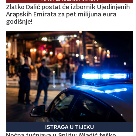
Zlatko Dalić postat će izbornik Ujedinjenih
Arapskih Emirata za pet milijuna eura
godišnje!
ISTRAGA U TIJEKU
Noćna tučnjava u Splitu: Mladić teško