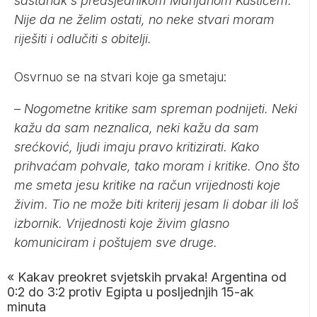
sastanak s predsjednikom Marijanom Kustićem.
Nije da ne želim ostati, no neke stvari moram
riješiti i odlučiti s obitelji.
Osvrnuo se na stvari koje ga smetaju:
–
Nogometne kritike sam spreman podnijeti. Neki
kažu da sam neznalica, neki kažu da sam
srećković, ljudi imaju pravo kritizirati. Kako
prihvaćam pohvale, tako moram i kritike. Ono što
me smeta jesu kritike na račun vrijednosti koje
živim. Tio ne može biti kriterij jesam li dobar ili loš
izbornik. Vrijednosti koje živim glasno
komuniciram i poštujem sve druge.
«
Kakav preokret svjetskih prvaka! Argentina od
0:2 do 3:2 protiv Egipta u posljednjih 15-ak
minuta