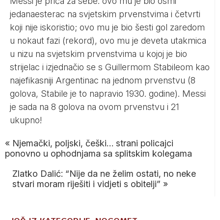
Messi je priča za sebe: ovo mu je bio osmi
jedanaesterac na svjetskim prvenstvima i četvrti
koji nije iskoristio; ovo mu je bio šesti gol zaredom
u nokaut fazi (rekord), ovo mu je deveta utakmica
u nizu na svjetskim prvenstvima u kojoj je bio
strijelac i izjednačio se s Guillermom Stabileom kao
najefikasniji Argentinac na jednom prvenstvu (8
golova, Stabile je to napravio 1930. godine). Messi
je sada na 8 golova na ovom prvenstvu i 21
ukupno!
«
Njemački, poljski, češki… strani policajci
ponovno u ophodnjama sa splitskim kolegama
Zlatko Dalić: “Nije da ne želim ostati, no neke
stvari moram riješiti i vidjeti s obitelji”
»