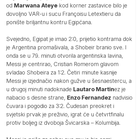
od
Marwana Ateye
kod korner zastavice bilo je
dovoljno VAR-u i sucu Françoisu Letextieru da
ponište briljantnu kontru Egipćana.
Svejedno, Egipat je imao 2:0, prijetio kontrama dok
je Argentina promašivala, a Shobeir branio sve. I
onda se u 79. minuti otvorila argentinska lavina,
Messi je centrirao, Cristian Romerom glavom
svladao Shobeira za 1:2. Četiri minute kasnije
Messi je izjednačio nakon gužve u šesnaestercu, a
u drugoj minuti nadoknade
Lautaro Martin
ez je
nabacio s desne strane,
Enzo Fernandez
nadvisio
čuvara i pogodio za 3:2. Čudesan preokret i
svjetski prvak je preživio, igrat će u četvrtfinalu
protiv boljeg iz dvoboja Švicarska – Kolumbija.