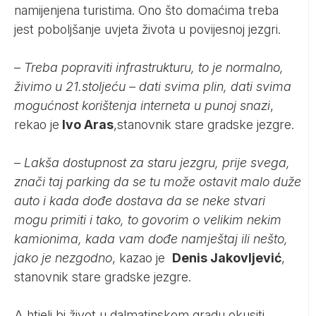
namijenjena turistima. Ono što domaćima treba
jest poboljšanje uvjeta života u povijesnoj jezgri.
–
Treba popraviti infrastrukturu, to je normalno,
živimo u 21.stoljeću – dati svima plin, dati svima
mogućnost korištenja interneta u punoj snazi
,
rekao je
Ivo Aras
,stanovnik stare gradske jezgre.
–
Lakša dostupnost za staru jezgru, prije svega,
znači taj parking da se tu može ostavit malo duže
auto i kada dođe dostava da se neke stvari
mogu primiti i tako, to govorim o velikim nekim
kamionima, kada vam dođe namještaj ili nešto,
jako je nezgodno
, kazao je
Denis Jakovljević
,
stanovnik stare gradske jezgre.
A htjeli bi život u dalmatinskom gradu okusiti