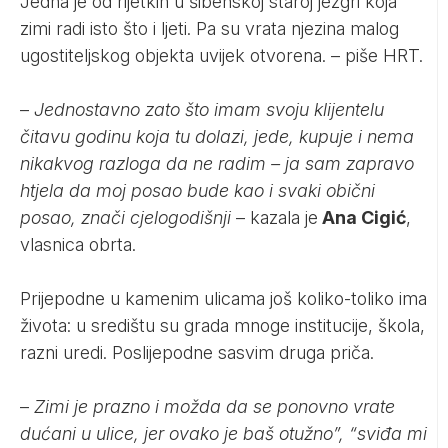
Jedna je od rijetkih u šibenskoj staroj jezgri koja
zimi radi isto što i ljeti. Pa su vrata njezina malog
ugostiteljskog objekta uvijek otvorena. – piše
HRT
.
–
Jednostavno zato što imam svoju klijentelu
čitavu godinu koja tu dolazi, jede, kupuje i nema
nikakvog razloga da ne radim – ja sam zapravo
htjela da moj posao bude kao i svaki obični
posao, znači cjelogodišnji
– kazala je
Ana Cigić
,
vlasnica obrta.
Prijepodne u kamenim ulicama još koliko-toliko ima
života: u središtu su grada mnoge institucije, škola,
razni uredi. Poslijepodne sasvim druga priča.
–
Zimi je prazno i možda da se ponovno vrate
dućani u ulice, jer ovako je baš otužno”, “sviđa mi