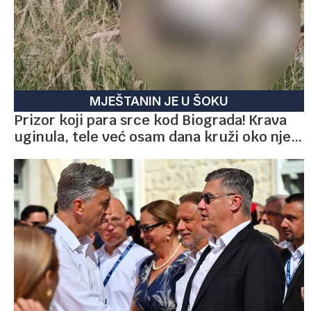
MJEŠTANIN JE U ŠOKU
Prizor koji para srce kod Biograda! Krava
uginula, tele već osam dana kruži oko nje…