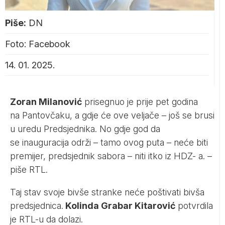
Piše:
DN
Foto: Facebook
14. 01. 2025.
Zoran Milanović
prisegnuo je prije pet godina
na Pantovčaku, a gdje će ove veljače – još se brusi
u uredu Predsjednika. No gdje god da
se inauguracija održi – tamo ovog puta – neće biti
premijer, predsjednik sabora – niti itko iz HDZ- a. –
piše
RTL
.
Taj stav svoje bivše stranke neće poštivati bivša
predsjednica.
Kolinda Grabar Kitarović
potvrdila
je RTL-u da dolazi.