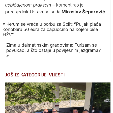
uobičajenom praksom
– komentirao je
predsjednik Ustavnog suda
Miroslav Šeparović
.
«
Kerum se vraća u borbu za Split: “Puljak plaća
konobaru 50 eura za capuccino na kojem piše
HŽV”
Zima u dalmatinskim gradovima: Turizam se
povukao, a što ostaje u povijesnim jezgrama?
»
JOŠ IZ KATEGORIJE: VIJESTI