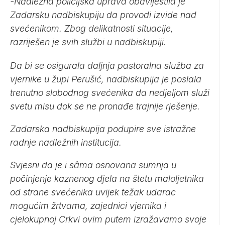
-Nadležna policijska uprava obavijestila je
Zadarsku nadbiskupiju da provodi izvide nad
svećenikom. Zbog delikatnosti situacije,
razriješen je svih službi u nadbiskupiji.
Da bi se osigurala daljnja pastoralna služba za
vjernike u župi Perušić, nadbiskupija je poslala
trenutno slobodnog svećenika da nedjeljom služi
svetu misu dok se ne pronađe trajnije rješenje.
Zadarska nadbiskupija podupire sve istražne
radnje nadležnih institucija.
Svjesni da je i sâma osnovana sumnja u
počinjenje kaznenog djela na štetu maloljetnika
od strane svećenika uvijek težak udarac
mogućim žrtvama, zajednici vjernika i
cjelokupnoj Crkvi ovim putem izražavamo svoje