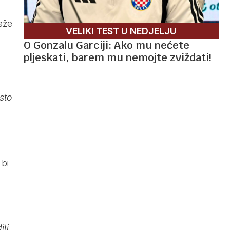
aže
VELIKI TEST U NEDJELJU
O Gonzalu Garciji: Ako mu nećete
pljeskati, barem mu nemojte zviždati!
sto
 bi
ti,