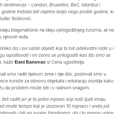
destinacija – London, Bruxelles, Beč, Istanbul i
 godine trebala biti osjetno bolja nego prošle godine,
k
Ruđer Bošković.
edaju blagonaklono na ideju cjelogodišnjeg turizma, ali ne
 njihovih leđa.
ka da i svi ostali objekti koji bi bili adekvatni rade u i
gu ispoštovati i mi ćemo se prilagoditi kao što smo se
a,
kaže
Đani Banovac
iz Ceha ugostitelja.
obali smo raditi tijekom zime i nije išlo, poslovali smo u
ece koriste za obnovu objekata i edukaciju osoblja kako
Kažu da problem može biti i s radnom snagom.
li raditi jer je to jedini mjesec koji naši ljudi imaju
ad imate tempo koji je izazovan 10 mjeseci i onda još
 odmoriti i biti sa svojim familijama, da i to moraju odradi