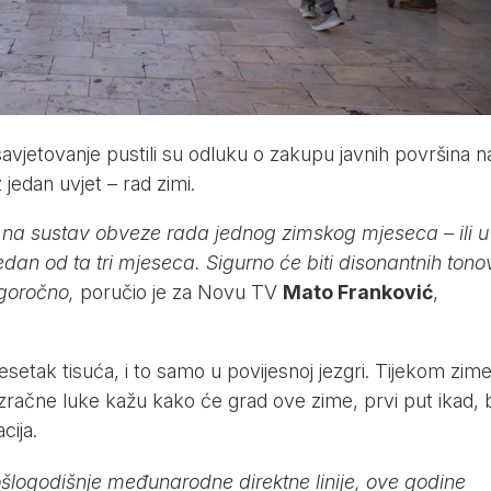
avjetovanje pustili su odluku o zakupu javnih površina n
jedan uvjet – rad zimi.
i na sustav obveze rada jednog zimskog mjeseca – ili u
, jedan od ta tri mjeseca. Sigurno će biti disonantnih tono
ugoročno,
poručio je za
Novu TV
Mato Franković
,
setak tisuća, i to samo u povijesnoj jezgri. Tijekom zime
 zračne luke kažu kako će grad ove zime, prvi put ikad, b
cija.
šlogodišnje međunarodne direktne linije, ove godine