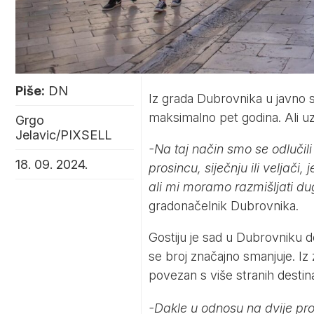
Piše:
DN
Iz grada Dubrovnika u javno s
maksimalno pet godina. Ali uz 
Grgo
Jelavic/PIXSELL
-Na taj način smo se odlučil
18. 09. 2024.
prosincu, siječnju ili veljači
ali mi moramo razmišljati d
gradonačelnik Dubrovnika.
Gostiju je sad u Dubrovniku de
se broj značajno smanjuje. Iz
povezan s više stranih destina
-Dakle u odnosu na dvije pro