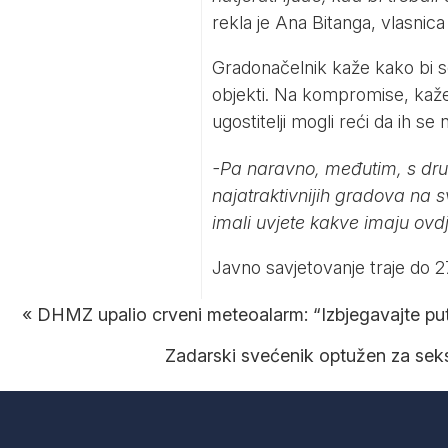
rekla je Ana Bitanga, vlasnica
Gradonačelnik kaže kako bi se u
objekti. Na kompromise, kaže, 
ugostitelji mogli reći da ih se 
-Pa naravno, međutim, s dru
najatraktivnijih gradova na s
imali uvjete kakve imaju ovdj
Javno savjetovanje traje do 27. 
«
DHMZ upalio crveni meteoalarm: “Izbjegavajte put
Zadarski svećenik optužen za seks