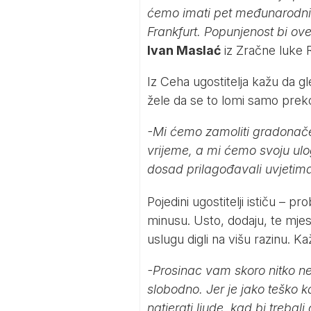
ćemo imati pet međunarodnih 
Frankfurt. Popunjenost bi ove
Ivan Maslać
iz Zračne luke 
Iz Ceha ugostitelja kažu da gl
žele da se to lomi samo preko
-Mi ćemo zamoliti gradonačelni
vrijeme, a mi ćemo svoju ulo
dosad prilagođavali uvjetim
Pojedini ugostitelji ističu – pr
minusu. Usto, dodaju, te mjes
uslugu digli na višu razinu. 
-Prosinac vam skoro nitko ne že
slobodno. Jer je jako teško k
natjerati ljude, kad bi trebali