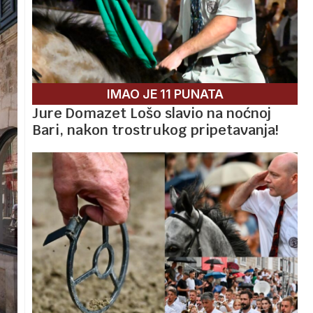
IMAO JE 11 PUNATA
Jure Domazet Lošo slavio na noćnoj
Bari, nakon trostrukog pripetavanja!