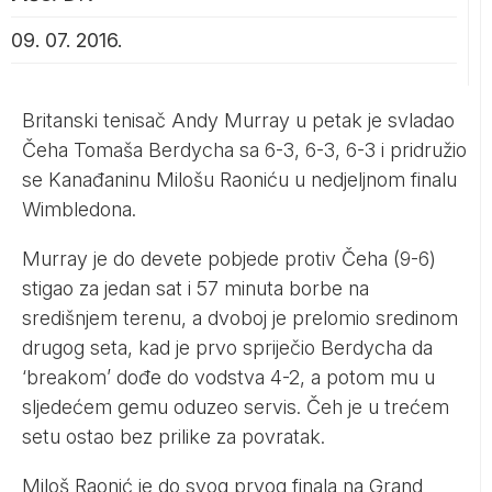
09. 07. 2016.
Britanski tenisač Andy Murray u petak je svladao
Čeha Tomaša Berdycha sa 6-3, 6-3, 6-3 i pridružio
se Kanađaninu Milošu Raoniću u nedjeljnom finalu
Wimbledona.
Murray je do devete pobjede protiv Čeha (9-6)
stigao za jedan sat i 57 minuta borbe na
središnjem terenu, a dvoboj je prelomio sredinom
drugog seta, kad je prvo spriječio Berdycha da
‘breakom’ dođe do vodstva 4-2, a potom mu u
sljedećem gemu oduzeo servis. Čeh je u trećem
setu ostao bez prilike za povratak.
Miloš Raonić je do svog prvog finala na Grand