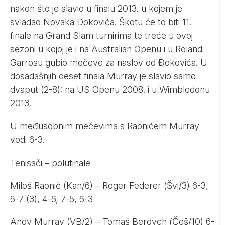
nakon što je slavio u finalu 2013. u kojem je
svladao Novaka Đokovića. Škotu će to biti 11.
finale na Grand Slam turnirima te treće u ovoj
sezoni u kojoj je i na Australian Openu i u Roland
Garrosu gubio mečeve za naslov od Đokovića. U
dosadašnjih deset finala Murray je slavio samo
dvaput (2-8): na US Openu 2008. i u Wimbledonu
2013.
U međusobnim mečevima s Raonićem Murray
vodi 6-3.
Tenisači – polufinale
Miloš Raonić (Kan/6) – Roger Federer (Švi/3) 6-3,
6-7 (3), 4-6, 7-5, 6-3
Andy Murray (VB/2) – Tomaš Berdych (Češ/10) 6-