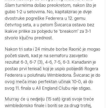
Slam turnirima došao preokretom, nakon što je
gubio 1-2 u setovima. No, kapitalizirao je dvije
dvostruke pogreške Federera u 12. gemu
četvrtog seta, a u petom Švicarca ostavio bez
ikakve prilike za pobjedu te ‘breakom’ za 3-1
stvorio ključnu prednost.
Nakon tri sata i 24 minute borbe Raonić je mogao
početi slaviti, kad je na semaforu zasvijetlio
rezultat 6-3, 6-7 (3), 4-6, 7-5, 6-3. Kanađanin je
postao prvi tenisač koji je uspio pobijediti Rogera
Federera u polufinalu Wimbledona. Švicarac je do
ovog meča imao perfektan učinak 10-0, ali do
svog 11. finala u All England Clubu nije stigao.
Murray će u nedjelju (15 sati) igrati svoje treće
wimbledonsko finale i boriti se za drugi trofej,