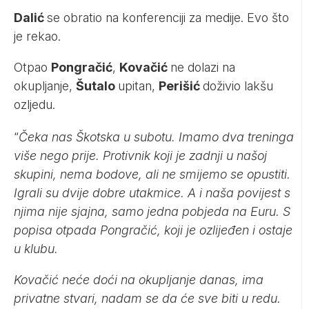
Dalić
se obratio na konferenciji za medije. Evo što
je rekao.
Otpao
Pongračić
,
Kovačić
ne dolazi na
okupljanje,
Šutalo
upitan,
Perišić
doživio lakšu
ozljedu.
“
Čeka nas Škotska u subotu. Imamo dva treninga
više nego prije. Protivnik koji je zadnji u našoj
skupini, nema bodove, ali ne smijemo se opustiti.
Igrali su dvije dobre utakmice. A i naša povijest s
njima nije sjajna, samo jedna pobjeda na Euru. S
popisa otpada Pongračić, koji je ozlijeđen i ostaje
u klubu.
Kovačić neće doći na okupljanje danas, ima
privatne stvari, nadam se da će sve biti u redu.