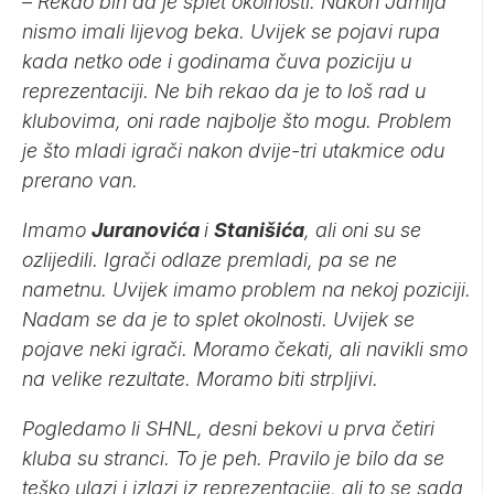
–
Rekao bih da je splet okolnosti. Nakon Jarnija
nismo imali lijevog beka. Uvijek se pojavi rupa
kada netko ode i godinama čuva poziciju u
reprezentaciji. Ne bih rekao da je to loš rad u
klubovima, oni rade najbolje što mogu. Problem
je što mladi igrači nakon dvije-tri utakmice odu
prerano van.
Imamo
Juranovića
i
Stanišića
, ali oni su se
ozlijedili. Igrači odlaze premladi, pa se ne
nametnu. Uvijek imamo problem na nekoj poziciji.
Nadam se da je to splet okolnosti. Uvijek se
pojave neki igrači. Moramo čekati, ali navikli smo
na velike rezultate. Moramo biti strpljivi.
Pogledamo li SHNL, desni bekovi u prva četiri
kluba su stranci. To je peh. Pravilo je bilo da se
teško ulazi i izlazi iz reprezentacije, ali to se sada