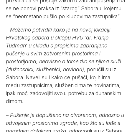
pozvala da se poštuje zakon o zabrani pušenja i da
se ne ponovi praksa iz “starog” Sabora u kojemu
se “neometano pušilo po klubovima zastupnika”.
–
Možemo potvrditi kako je na novoj lokaciji
Hrvatskog sabora u sklopu HVU ‘dr. Franjo
Tuđman‘ u skladu s propisima zabranjeno
pušenje u svim zatvorenim prostorima i
prostorijama, neovisno o tome tko se njima služi
(dužnosnici, službenici, novinari)
, poručili su iz
Sabora. Naveli su i kako će pušači, kojih ima i
među zastupnicima, službenicima te novinarima,
ipak moći zadovoljiti svoju potrebu za duhanskim
dimom.
– Pušenje je dopušteno na otvorenom, odnosno u
odvojenim prostorima zgrade, kao što su lođe s
prirodnim dotokom zraka
, odgovorili su iz Sabora.