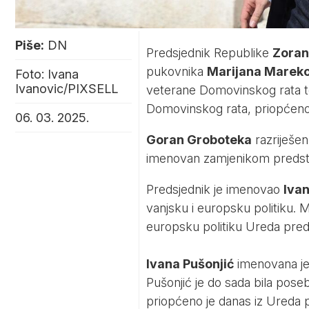
Piše:
DN
Predsjednik Republike
Zoran
pukovnika
Marijana Marek
Foto: Ivana
Ivanovic/PIXSELL
veterane Domovinskog rata t
Domovinskog rata, priopćeno 
06. 03. 2025.
Goran Groboteka
razriješen
imenovan zamjenikom predst
Predsjednik je imenovao
Iva
vanjsku i europsku politiku. M
europsku politiku Ureda pred
Ivana Pušonjić
imenovana je
Pušonjić je do sada bila pose
priopćeno je danas iz Ureda 