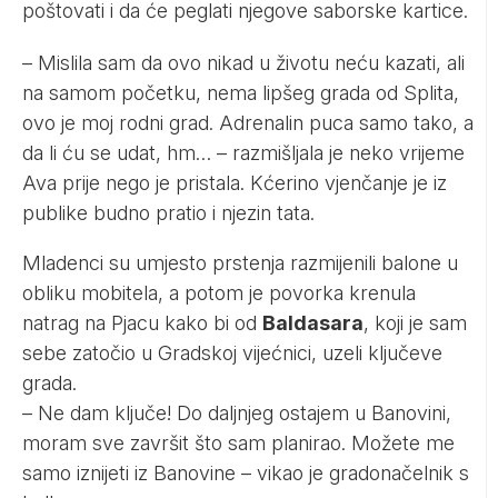
poštovati i da će peglati njegove saborske kartice.
– Mislila sam da ovo nikad u životu neću kazati, ali
na samom početku, nema lipšeg grada od Splita,
ovo je moj rodni grad. Adrenalin puca samo tako, a
da li ću se udat, hm… – razmišljala je neko vrijeme
Ava prije nego je pristala. Kćerino vjenčanje je iz
publike budno pratio i njezin tata.
Mladenci su umjesto prstenja razmijenili balone u
obliku mobitela, a potom je povorka krenula
natrag na Pjacu kako bi od
Baldasara
, koji je sam
sebe zatočio u Gradskoj vijećnici, uzeli ključeve
grada.
– Ne dam ključe! Do daljnjeg ostajem u Banovini,
moram sve završit što sam planirao. Možete me
samo iznijeti iz Banovine – vikao je gradonačelnik s