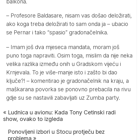
balkona.
– Profesore Baldasare, nisam vas došao deložirati,
ako koga treba deložirati to sam onda ja – ubacio
se Pernar i tako “spasio” gradonačelnika.
– Imam još dva mjeseca mandata, moram još
puno toga napraviti. Osim toga, mislim da nije neka
velika razlika između onih u Gradskom vijeću i
Krnjevala. To je više-manje isto i zašto bi dao
ključe?! – komentirao je gradonačelnik na kraju, a
maškarana povorka se ponovno prebacila na rivu
gdje su se nastavili zabavljati uz Zumba party.
«
Ludnica u avionu: Kada Tony Cetinski radi
show, ovako to izgleda
Ponovljeni izbori u Stocu protječu bez
problema
»