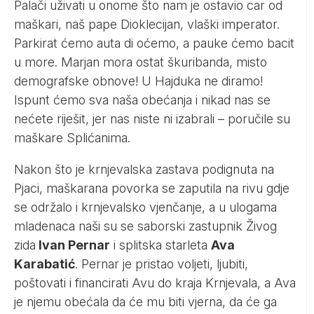
Palači uživati u onome što nam je ostavio car od
maškari, naš pape Dioklecijan, vlaški imperator.
Parkirat ćemo auta di oćemo, a pauke ćemo bacit
u more. Marjan mora ostat škuribanda, misto
demografske obnove! U Hajduka ne diramo!
Ispunt ćemo sva naša obećanja i nikad nas se
nećete riješit, jer nas niste ni izabrali – poručile su
maškare Splićanima.
Nakon što je krnjevalska zastava podignuta na
Pjaci, maškarana povorka se zaputila na rivu gdje
se održalo i krnjevalsko vjenčanje, a u ulogama
mladenaca naši su se saborski zastupnik Živog
zida
Ivan Pernar
i splitska starleta
Ava
Karabatić
. Pernar je pristao voljeti, ljubiti,
poštovati i financirati Avu do kraja Krnjevala, a Ava
je njemu obećala da će mu biti vjerna, da će ga