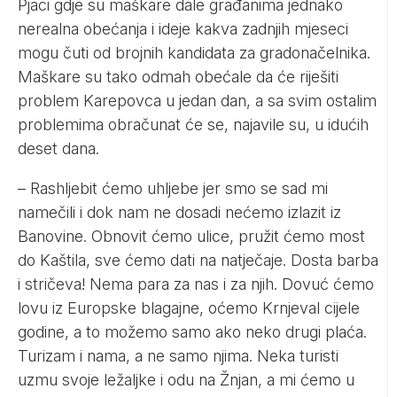
Pjaci gdje su maškare dale građanima jednako
nerealna obećanja i ideje kakva zadnjih mjeseci
mogu čuti od brojnih kandidata za gradonačelnika.
Maškare su tako odmah obećale da će riješiti
problem Karepovca u jedan dan, a sa svim ostalim
problemima obračunat će se, najavile su, u idućih
deset dana.
– Rashljebit ćemo uhljebe jer smo se sad mi
namečili i dok nam ne dosadi nećemo izlazit iz
Banovine. Obnovit ćemo ulice, pružit ćemo most
do Kaštila, sve ćemo dati na natječaje. Dosta barba
i stričeva! Nema para za nas i za njih. Dovuć ćemo
lovu iz Europske blagajne, oćemo Krnjeval cijele
godine, a to možemo samo ako neko drugi plaća.
Turizam i nama, a ne samo njima. Neka turisti
uzmu svoje ležaljke i odu na Žnjan, a mi ćemo u