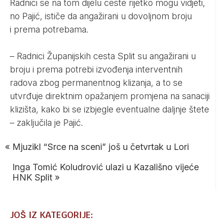
Radnici se na tom dijelu ceste rijetko mogu vidjeti,
no Pajić, ističe da angažirani u dovoljnom broju
i prema potrebama.
– Radnici Županijskih cesta Split su angažirani u
broju i prema potrebi izvođenja interventnih
radova zbog permanentnog klizanja, a to se
utvrđuje direktnim opažanjem promjena na sanaciji
klizišta, kako bi se izbjegle eventualne daljnje štete
– zaključila je Pajić.
«
Mjuzikl “Srce na sceni” još u četvrtak u Lori
Inga Tomić Koludrović ulazi u Kazališno vijeće
HNK Split
»
JOŠ IZ KATEGORIJE: