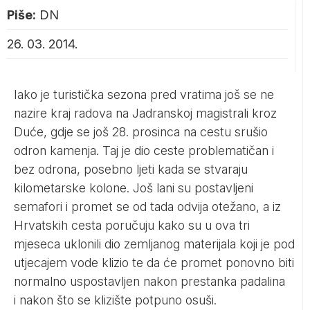
Piše:
DN
26. 03. 2014.
Iako je turistička sezona pred vratima još se ne
nazire kraj radova na Jadranskoj magistrali kroz
Duće, gdje se još 28. prosinca na cestu srušio
odron kamenja. Taj je dio ceste problematičan i
bez odrona, posebno ljeti kada se stvaraju
kilometarske kolone. Još lani su postavljeni
semafori i promet se od tada odvija otežano, a iz
Hrvatskih cesta poručuju kako su u ova tri
mjeseca uklonili dio zemljanog materijala koji je pod
utjecajem vode klizio te da će promet ponovno biti
normalno uspostavljen nakon prestanka padalina
i
nakon što se
klizište potpuno osuši.