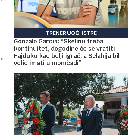
TRENER UOČI ISTRE
Gonzalo Garcia: “Skelinu treba
kontinuitet, dogodine će se vratiti
Hajduku kao bolji igrač, a Selahija bih
»
volio imati u momčadi”