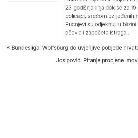
23-godišnjakinja dok se za 19
policajci, srećom ozlijeđenih
Pucnjevi su odjeknuli u blizin
očevid i započeta istraga…
«
Bundesliga: Wolfsburg do uvjerljive pobjede hrva
Josipović: Pitanje procjene imovi