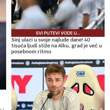
SVI PUTEVI VODE U...
Sinj ulazi u svoje najluđe dane! 40
tisuća ljudi stiže na Alku, grad je već u
posebnom ritmu
 i