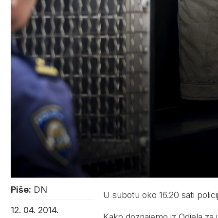
Piše:
DN
U subotu oko 16.20 sati polici
12. 04. 2014.
Kako doznajemo iz Odjela za j