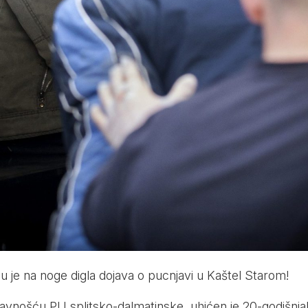
ju je na noge digla dojava o pucnjavi u Kaštel Starom!
avnošću PU splitsko-dalmatinske, uhićen je 20-godišnjak