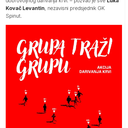
dobrovoljnog darivanja krvi. – pozvao je sve
Luka
Kovač Levantin
, nezavisni predsjednik GK
Spinut.