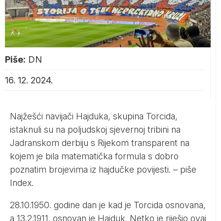
Piše:
DN
16. 12. 2024.
Najžešći navijači Hajduka, skupina Torcida,
istaknuli su na poljudskoj sjevernoj tribini na
Jadranskom derbiju s Rijekom transparent na
kojem je bila matematička formula s dobro
poznatim brojevima iz hajdučke povijesti. – piše
Index
.
28.10.1950. godine dan je kad je Torcida osnovana,
a 13.2.1911. osnovan je Hajduk. Netko je riješio ovaj