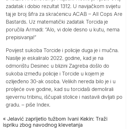
zadatak i dobio rezultat 1312. U navijačkom svijetu
taj je broj šifra za skraćenicu ACAB – All Cops Are
Bastards. Uz matematički zadatak Torcida je
poručila Armadi: “Alo, vi dole desno u kutu, nema
prepisivanja!”
Povijest sukoba Torcide i policije duga je i mučna.
Nasilje je eskaliralo 2022. godine, kad je na
odmorištu Desinec u blizini Zagreba došlo do
sukoba između policije i Torcide u kojem je
ozlijeđeno 30-ak osoba. Velikih nereda bilo je i u
proljeće ove godine, kad su torcidaši demolirali
sjevernu tribinu, iščupali stolice i nastavili divljati po
gradu. – piše
Index
.
«
Jelavić zaprijetio tužbom Ivani Kekin: Traži
ispriku zbog navodnog klevetanja