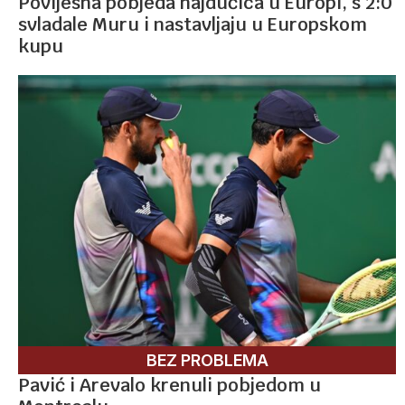
Povijesna pobjeda hajdučica u Europi, s 2:0
svladale Muru i nastavljaju u Europskom
kupu
BEZ PROBLEMA
Pavić i Arevalo krenuli pobjedom u