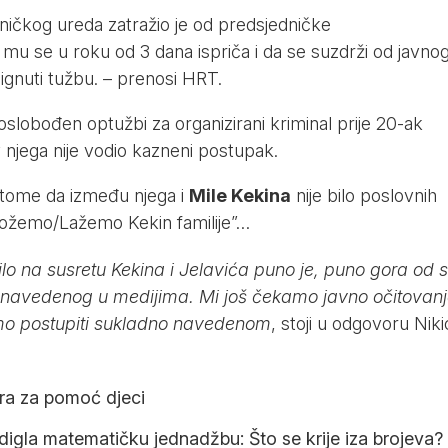
ičkog ureda zatražio je od predsjedničke
mu se u roku od 3 dana ispriča i da se suzdrži od javno
dignuti tužbu. – prenosi
HRT
.
oslobođen optužbi za organizirani kriminal prije 20-ak
v njega nije vodio kazneni postupak.
o tome da između njega i
Mile Kekina
nije bilo poslovnih
ožemo/Lažemo Kekin familije”…
lo na susretu Kekina i Jelavića puno je, puno gora od s
 navedenog u medijima. Mi još čekamo javno očitovan
mo postupiti sukladno navedenom
, stoji u odgovoru Nik
ura za pomoć djeci
digla matematičku jednadžbu: Što se krije iza brojeva?