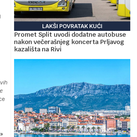
g
LAKŠI POVRATAK KUĆI
Promet Split uvodi dodatne autobuse
nakon večerašnjeg koncerta Prljavog
kazališta na Rivi
vih
je
ice
»