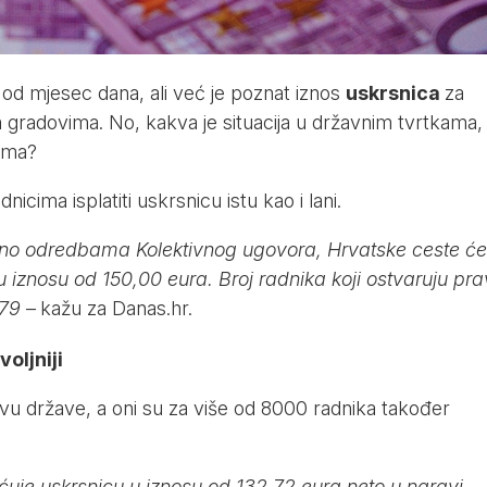
 od mjesec dana, ali već je poznat iznos
uskrsnica
za
gradovima. No, kakva je situacija u državnim tvrtkama, a
mama?
nicima isplatiti uskrsnicu istu kao i lani.
no odredbama Kolektivnog ugovora, Hrvatske ceste će
 u iznosu od 150,00 eura. Broj radnika koji ostvaruju pr
479
–
kažu za
Danas.hr.
oljniji
tvu države, a oni su za više od 8000 radnika također
ćuje uskrsnicu u iznosu od 132,72 eura neto u naravi,