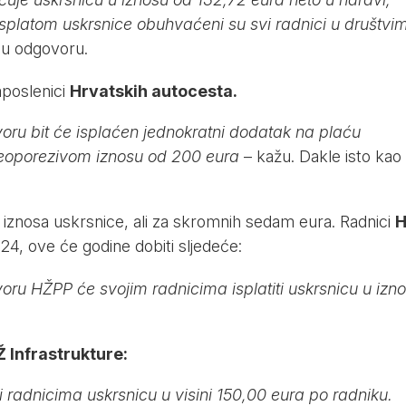
splatom uskrsnice obuhvaćeni su svi radnici u društvi
i u odgovoru.
aposlenici
Hrvatskih autocesta.
ru bit će isplaćen jednokratni dodatak na plaću
neoporezivom iznosu od 200 eura
– kažu. Dakle isto kao 
iznosa uskrsnice, ali za skromnih sedam eura. Radnici
.624, ove će godine dobiti sljedeće:
ru HŽPP će svojim radnicima isplatiti uskrsnicu u izn
 Infrastrukture:
ti radnicima uskrsnicu u visini 150,00 eura po radniku.