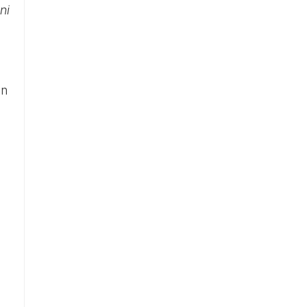
ni
un