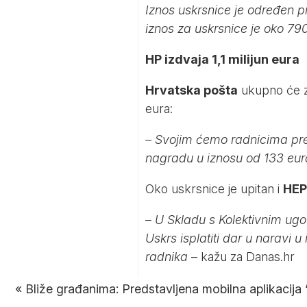
Iznos uskrsnice je određen
iznos za uskrsnice je oko 79
HP izdvaja 1,1 milijun eura
Hrvatska pošta
ukupno će za 
eura:
– Svojim ćemo radnicima pre
nagradu u iznosu od 133 eur
Oko uskrsnice je upitan i
HEP
–
U Skladu s Kolektivnim ugo
Uskrs isplatiti dar u naravi 
radnika
– kažu za
Danas.hr
«
Bliže građanima: Predstavljena mobilna aplikacij