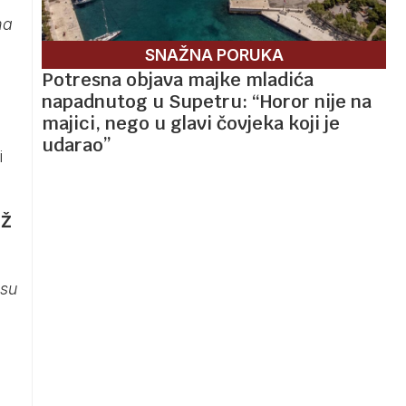
ma
SNAŽNA PORUKA
Potresna objava majke mladića
napadnutog u Supetru: “Horor nije na
majici, nego u glavi čovjeka koji je
udarao”
i
HŽ
osu