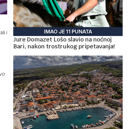
IMAO JE 11 PUNATA
li i
Jure Domazet Lošo slavio na noćnoj
Bari, nakon trostrukog pripetavanja!
avo