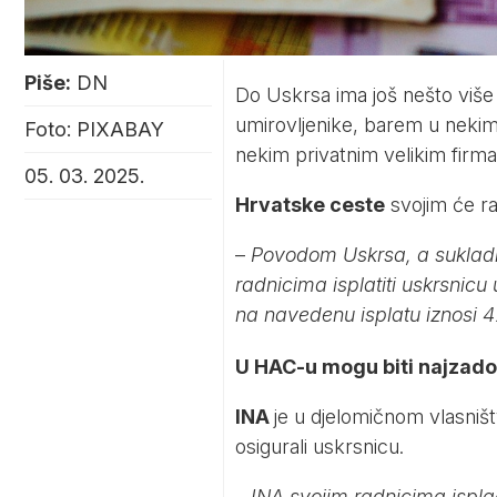
Piše:
DN
Do Uskrsa ima još nešto više
umirovljenike, barem u nekim 
Foto: PIXABAY
nekim privatnim velikim fir
05. 03. 2025.
Hrvatske ceste
svojim će rad
–
Povodom Uskrsa, a suklad
radnicima isplatiti uskrsnicu
na navedenu isplatu iznosi 
U HAC-u mogu biti najzadov
INA
je u djelomičnom vlasniš
osigurali uskrsnicu.
–
INA svojim radnicima ispla