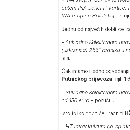
putem INA beneFIT kartice. I
INA Grupe u Hrvatskoj
– stoj
Jednu od najvećih dobit će z
–
Sukladno Kolektivnom ugovo
(uskrsnica) 2661 radniku u 
lani.
Čak imamo i jedno povećanje 
Putničkog prijevoza
, njih 1
–
Sukladno Kolektivnom ugovo
od 150 eura
– poručuju.
Isto toliko dobit će i radnici
HŽ
–
HŽ Infrastruktura će isplati