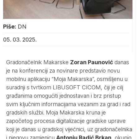
Piše:
DN
05. 03. 2025.
Gradonačelnik Makarske
Zoran Paunović
danas
je na konferenciji za novinare predstavio novu
mobilnu aplikaciju “Moja Makarska”, osmišljenu u
suradnji s tvrtkom LIBUSOFT CICOM, čiji je cilj
građanima omogućiti jednostavan i brz pristup
svim ključnim informacijama vezanim za grad i rad
gradskih službi. Moja Makarska kruna je
započetog procesa digitalizacije gradske uprave
koji je danas u gradskoj vijećnici, uz gradonačelnika
i njegovu zamjenicu
Antoniu Radić Brkan,
okupio