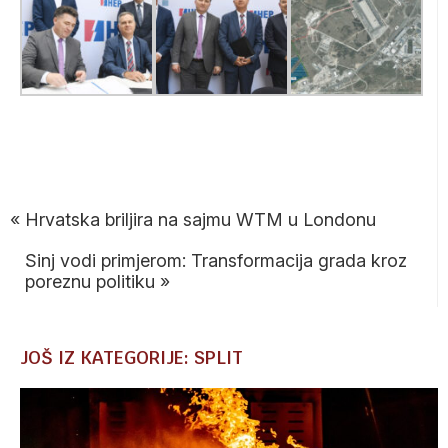
FOTO:HEP
FOTO:HEP
FOTO:HEP
«
Hrvatska briljira na sajmu WTM u Londonu
Sinj vodi primjerom: Transformacija grada kroz
poreznu politiku
»
JOŠ IZ KATEGORIJE: SPLIT