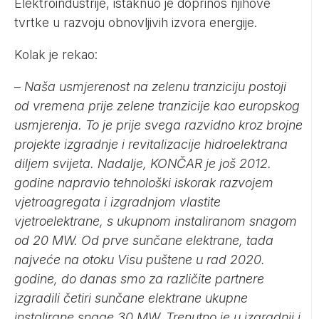
Elektroindustrije, istaknuo je doprinos njihove
tvrtke u razvoju obnovljivih izvora energije.
Kolak je rekao:
–
Naša usmjerenost na zelenu tranziciju postoji
od vremena prije zelene tranzicije kao europskog
usmjerenja. To je prije svega razvidno kroz brojne
projekte izgradnje i revitalizacije hidroelektrana
diljem svijeta. Nadalje, KONČAR je još 2012.
godine napravio tehnološki iskorak razvojem
vjetroagregata i izgradnjom vlastite
vjetroelektrane, s ukupnom instaliranom snagom
od 20 MW. Od prve sunčane elektrane, tada
najveće na otoku Visu puštene u rad 2020.
godine, do danas smo za različite partnere
izgradili četiri sunčane elektrane ukupne
instalirane snage 30 MW. Trenutno je u izgradnji i