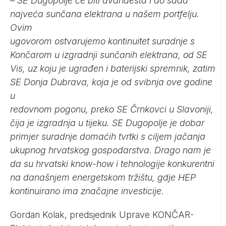
–
SE Dugopolje će biti dvanaesta i do sada
najveća sunčana elektrana u našem portfelju.
Ovim
ugovorom ostvarujemo kontinuitet suradnje s
Končarom u izgradnji sunčanih elektrana, od SE
Vis, uz koju je ugrađen i baterijski spremnik, zatim
SE Donja Dubrava, koja je od svibnja ove godine
u
redovnom pogonu, preko SE Črnkovci u Slavoniji,
čija je izgradnja u tijeku. SE Dugopolje je dobar
primjer suradnje domaćih tvrtki s ciljem jačanja
ukupnog hrvatskog gospodarstva. Drago nam je
da su hrvatski know-how i tehnologije konkurentni
na današnjem energetskom tržištu, gdje HEP
kontinuirano ima značajne investicije
.
Gordan Kolak, predsjednik Uprave KONČAR-