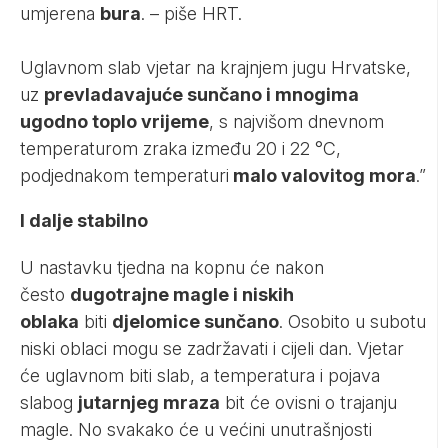
umjerena
bura
. – piše
HRT
.
Uglavnom slab vjetar na krajnjem jugu Hrvatske,
uz
prevladavajuće sunčano i mnogima
ugodno toplo vrijeme
, s najvišom dnevnom
temperaturom zraka između 20 i 22 °C,
podjednakom temperaturi
malo valovitog mora
.”
I dalje stabilno
U nastavku tjedna na kopnu će nakon
često
dugotrajne magle i niskih
oblaka
biti
djelomice sunčano
. Osobito u subotu
niski oblaci mogu se zadržavati i cijeli dan. Vjetar
će uglavnom biti slab, a temperatura i pojava
slabog
jutarnjeg mraza
bit će ovisni o trajanju
magle. No svakako će u većini unutrašnjosti