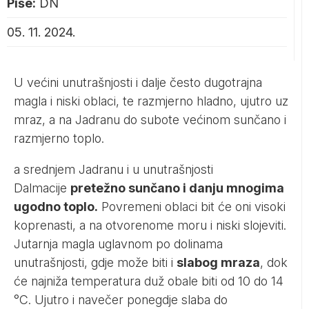
Piše:
DN
05. 11. 2024.
U većini unutrašnjosti i dalje često dugotrajna
magla i niski oblaci, te razmjerno hladno, ujutro uz
mraz, a na Jadranu do subote većinom sunčano i
razmjerno toplo.
a srednjem Jadranu i u unutrašnjosti
Dalmacije
pretežno sunčano i danju mnogima
ugodno toplo.
Povremeni oblaci bit će oni visoki
koprenasti, a na otvorenome moru i niski slojeviti.
Jutarnja magla uglavnom po dolinama
unutrašnjosti, gdje može biti i
slabog mraza
, dok
će najniža temperatura duž obale biti od 10 do 14
°C. Ujutro i navečer ponegdje slaba do