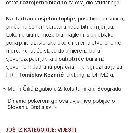
ostati
razmjerno hladno
za ovaj dio studenoga.
Na Jadranu osjetno toplije
, posebice na suncu,
pri čemu se temperatura neće bitno mijenjati.
Lokalno ujutro može biti magle i niskih oblaka,
ponajprije uz istarsku obalu i prema otvorenome
moru. Puhat će slaba do umjerena bura i
sjeverozapadnjak, a u
subotu
će
bura
na
sjevernom Jadranu
pojačati
. – prognozirao je za
HRT
Tomislav Kozarić
, dipl. ing. iz DHMZ-a.
«
Marin Čilić izgubio u 2. kolu turnira u Beogradu
Dinamo pokerom golova uvjerljivo pobijedio
Slovan u Bratislavi
»
JOŠ IZ KATEGORIJE: VIJESTI