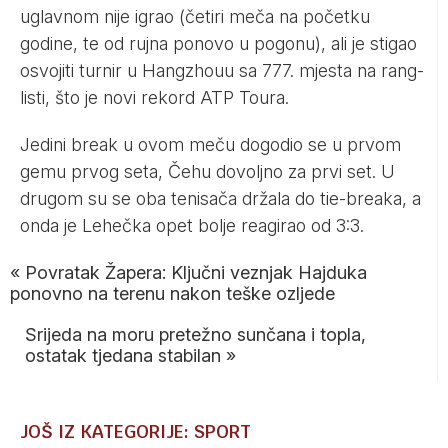
uglavnom nije igrao (četiri meča na početku
godine, te od rujna ponovo u pogonu), ali je stigao
osvojiti turnir u Hangzhouu sa 777. mjesta na rang-
listi, što je novi rekord ATP Toura.
Jedini break u ovom meču dogodio se u prvom
gemu prvog seta, Čehu dovoljno za prvi set. U
drugom su se oba tenisača držala do tie-breaka, a
onda je Lehečka opet bolje reagirao od 3:3.
«
Povratak Žapera: Ključni veznjak Hajduka
ponovno na terenu nakon teške ozljede
Srijeda na moru pretežno sunčana i topla,
ostatak tjedana stabilan
»
JOŠ IZ KATEGORIJE: SPORT