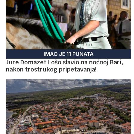
IMAO JE 11 PUNATA
Jure Domazet Lošo slavio na noćnoj Bari,
nakon trostrukog pripetavanja!