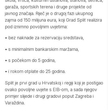
škola, vrtića, kulturnih ustanova, stanova, šetnica,
garaža, sportskih terena i druge projekte od
javnog značaja. Riječ je o drugoj fazi ukupnog
zajma od 150 milijuna eura, koji Grad Split realizira
pod iznimno povoljnim uvjetima:
• bez naknade za rezervaciju sredstava,
• s minimalnim bankarskim maržama,
• s počekom do 5 godina,
• i rokom otplate do 25 godina.
Split je prvi grad u Hrvatskoj i regiji koji je postigao
ovako povoljne uvjete s EIB-om, a sada njegov
primjer slijede i drugi gradovi poput Zagreba i
Varaždina.