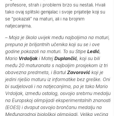
profesore, strah i problemi brzo su nestali. Hvali
tako ovaj splitski genijalac i svoje prijatelje koji su
se “pokazali” na maturi, ali i na brojnim
natjecanjima.
–
Moja je škola uvijek među najboljima na maturi,
prepuna je briljantnih učenika koji su se i ove
godine pokazali na maturi. To su Stipe
Ledić
,
Mario
Vrdoljak
i Matej
Duplančić
, koji su bili
među 20 maturanata s najboljim prosjekom iz tri
obavezna predmeta, i Bartul
Zavorović
koji je
jedini riješio maturu iz informatike bez greške. Oni
bi sudjelovali i na natjecanjima, pa je tako Mario
Vrdoljak, između ostalog, osvojio srebrnu medalju
na Europskoj olimpijadi eksperimentalnih znanosti
(EOES) i dvaput osvojio brončanu medalju na
Međunarodnoj biološkoj olimpijadi. Velika većina