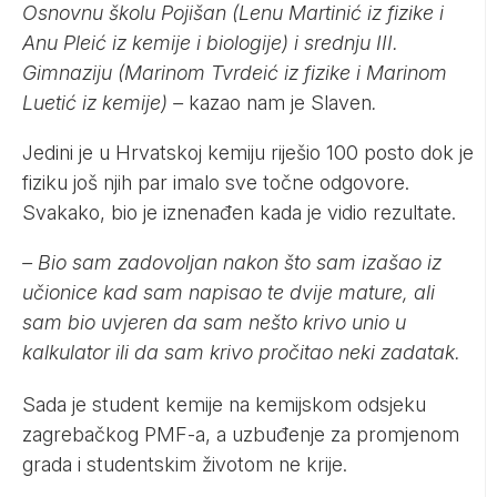
Osnovnu školu Pojišan (Lenu Martinić iz fizike i
Anu Pleić iz kemije i biologije) i srednju III.
Gimnaziju (Marinom Tvrdeić iz fizike i Marinom
Luetić iz kemije) –
kazao nam je Slaven
.
Jedini je u Hrvatskoj kemiju riješio 100 posto dok je
fiziku još njih par imalo sve točne odgovore.
Svakako, bio je iznenađen kada je vidio rezultate.
– Bio sam zadovoljan nakon što sam izašao iz
učionice kad sam napisao te dvije mature, ali
sam bio uvjeren da sam nešto krivo unio u
kalkulator ili da sam krivo pročitao neki zadatak.
Sada je student kemije na kemijskom odsjeku
zagrebačkog PMF-a, a uzbuđenje za promjenom
grada i studentskim životom ne krije.