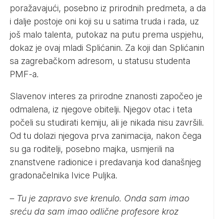
poražavajući, posebno iz prirodnih predmeta, a da
i dalje postoje oni koji su u satima truda i rada, uz
još malo talenta, putokaz na putu prema uspjehu,
dokaz je ovaj mladi Splićanin. Za koji dan Splićanin
sa zagrebačkom adresom, u statusu studenta
PMF-a.
Slavenov interes za prirodne znanosti započeo je
odmalena, iz njegove obitelji. Njegov otac i teta
počeli su studirati kemiju, ali je nikada nisu završili.
Od tu dolazi njegova prva zanimacija, nakon čega
su ga roditelji, posebno majka, usmjerili na
znanstvene radionice i predavanja kod današnjeg
gradonačelnika Ivice Puljka.
–
Tu je zapravo sve krenulo. Onda sam imao
sreću da sam imao odlične profesore kroz