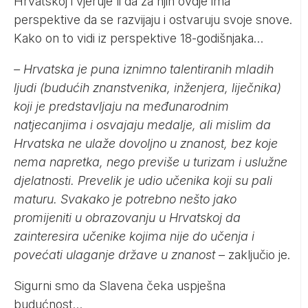
Hrvatskoj i vjeruje li da za njih ovdje ima
perspektive da se razvijaju i ostvaruju svoje snove.
Kako on to vidi iz perspektive 18-godišnjaka…
– Hrvatska je puna iznimno talentiranih mladih
ljudi (budućih znanstvenika, inženjera, liječnika)
koji je predstavljaju na međunarodnim
natjecanjima i osvajaju medalje, ali mislim da
Hrvatska ne ulaže dovoljno u znanost, bez koje
nema napretka, nego previše u turizam i uslužne
djelatnosti. Prevelik je udio učenika koji su pali
maturu. Svakako je potrebno nešto jako
promijeniti u obrazovanju u Hrvatskoj da
zainteresira učenike kojima nije do učenja i
povećati ulaganje države u znanost
– zaključio je.
Sigurni smo da Slavena čeka uspješna
budućnost…