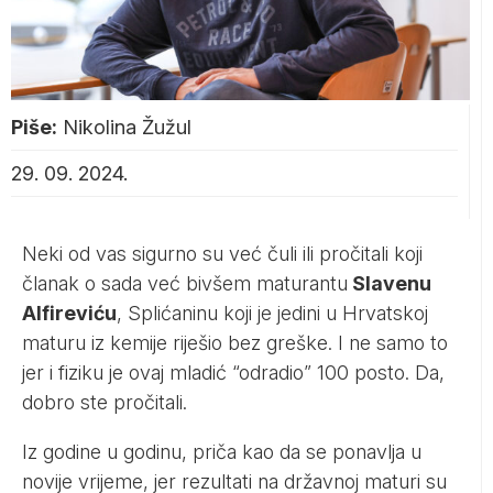
Piše:
Nikolina Žužul
29. 09. 2024.
Neki od vas sigurno su već čuli ili pročitali koji
članak o sada već bivšem maturantu
Slavenu
Alfireviću
, Splićaninu koji je jedini u Hrvatskoj
maturu iz kemije riješio bez greške. I ne samo to
jer i fiziku je ovaj mladić “odradio” 100 posto. Da,
dobro ste pročitali.
Iz godine u godinu, priča kao da se ponavlja u
novije vrijeme, jer rezultati na državnoj maturi su