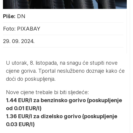
Piše:
DN
Foto: PIXABAY
29. 09. 2024.
U utorak, 8. listopada, na snagu će stupiti nove
cijene goriva.
Tportal
neslužbeno doznaje kako će
doći do poskupljenja.
Nove cijene trebale bi biti sljedeće:
1.44 EUR/l za benzinsko gorivo (poskupljenje
od 0.01 EUR/l)
1.36 EUR/l za dizelsko gorivo (poskupljenje
0.03 EUR/l)