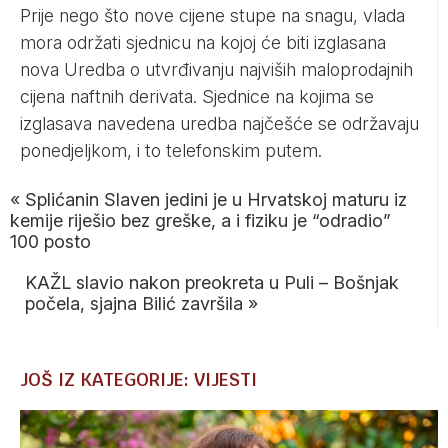
Prije nego što nove cijene stupe na snagu, vlada
mora održati sjednicu na kojoj će biti izglasana
nova Uredba o utvrđivanju najviših maloprodajnih
cijena naftnih derivata. Sjednice na kojima se
izglasava navedena uredba najčešće se održavaju
ponedjeljkom, i to telefonskim putem.
«
Splićanin Slaven jedini je u Hrvatskoj maturu iz
kemije riješio bez greške, a i fiziku je “odradio”
100 posto
KAŽL slavio nakon preokreta u Puli – Bošnjak
počela, sjajna Bilić završila
»
JOŠ IZ KATEGORIJE: VIJESTI