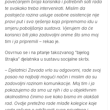
povećanjem broja korisnika i potrebnih sati rada
te svakako treba intervenirati. Mislim da
postojeća razina usluge osobne asistencije nije
pravi put i sva rješenja koja pripremamo idu u
smjeru poboljšanja sustava. Vjerujem da će
korisnici biti jako zadovoljni onime što smo moj
tim i ja pripremili
– rekao je.
Osvrnuo se i na pitanje takozvanog “bijelog
štrajka” djelatnika u sustavu socijalne skrbi.
– Djelatnici Zavoda vrlo su odgovorni, rade svoj
posao na najbolji mogući način i mislim da su
zadovoljni razinom komunikacije. Moj tim i ja
pokazujemo da smo uz njih i da u objektivnim
okolnostima činimo sve kako bismo im olakšali
rad. Ovdje pretežno rade mlađe kolegice koje
vode računa o održivosti svog privatnog i