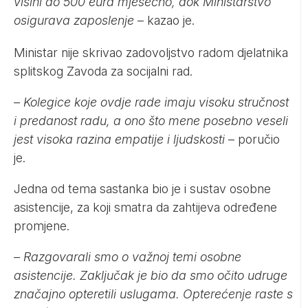
visini do 500 eura mjesečno, dok Ministarstvo
osigurava zaposlenje
– kazao je.
Ministar nije skrivao zadovoljstvo radom djelatnika
splitskog Zavoda za socijalni rad.
– Kolegice koje ovdje rade imaju visoku stručnost
i predanost radu, a ono što mene posebno veseli
jest visoka razina empatije i ljudskosti
– poručio
je.
Jedna od tema sastanka bio je i sustav osobne
asistencije, za koji smatra da zahtijeva određene
promjene.
– Razgovarali smo o važnoj temi osobne
asistencije. Zaključak je bio da smo očito udruge
značajno opteretili uslugama. Opterećenje raste s