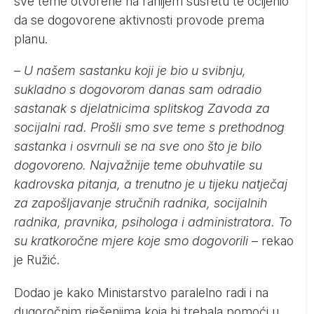
sve teme otvorene na ranijem susretu te ocijenio
da se dogovorene aktivnosti provode prema
planu.
– U našem sastanku koji je bio u svibnju,
sukladno s dogovorom danas sam odradio
sastanak s djelatnicima splitskog Zavoda za
socijalni rad. Prošli smo sve teme s prethodnog
sastanka i osvrnuli se na sve ono što je bilo
dogovoreno. Najvažnije teme obuhvatile su
kadrovska pitanja, a trenutno je u tijeku natječaj
za zapošljavanje stručnih radnika, socijalnih
radnika, pravnika, psihologa i administratora. To
su kratkoročne mjere koje smo dogovorili
– rekao
je Ružić.
Dodao je kako Ministarstvo paralelno radi i na
dugoročnim rješenjima koja bi trebala pomoći u