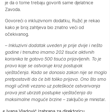
je da o tome trebaju govoriti same djelatnice
Zavoda.
Govoreći o inkluzivnom dodatku, Ružić je rekao
kako je broj zahtjeva bio znatno veći od
očekivanog.
– Inkluzivni dodatak uveden je prije dvije i nešto
godine i trenutno imamo 202 tisuće aktivnih
korisnika te gotovo 500 tisuća prijavljenih. To je
pravo koje se ostvaruje kroz postupak
vještačenja. Kada se donosio zakon nije se moglo
pretpostaviti da će biti toliko prijava. Ono što smo
mogli učiniti vezano uz poteškoće ostvarivanja
prava jest ubrzati postupke vještačenja do
maksimalne moguće brzine
– zaključio je ministar.
«
Ivana Vladović izabrana za direktoricu