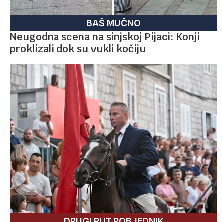
BAŠ MUČNO
Neugodna scena na sinjskoj Pijaci: Konji
proklizali dok su vukli kočiju
DRUGI PUT POBJEDNIK