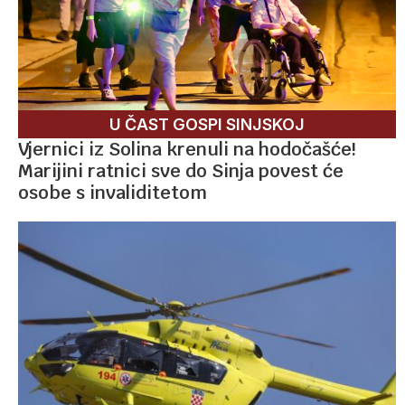
U ČAST GOSPI SINJSKOJ
Vjernici iz Solina krenuli na hodočašće!
Marijini ratnici sve do Sinja povest će
osobe s invaliditetom