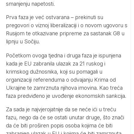
smanjenju napetosti.
Prva faza je već ostvarana – prekinuti su
pregovori o viznoj liberalizaciji i o novom ugovoru s
Rusijom te otkazivane pripreme za sastanak G8 u
lipnju u Sočiju.
Početkom ovoga tjedna i druga faza je ispunjena
kada je EU zabranila ulazak za 21 ruskog i
krimskog dužnosnika, koji su pomagali u
organizaciji referenduma o odvajanju Krima od
Ukrajine te zamrznuta njihova imovina. Kao treća
faza predviđeno je uvođenje ekonomskih sankcija.
Za sada je najvjerojatnije da se neće ići u treću
fazu, nego da će se ostati unutar druge, što znači
da će biti proširen popis osoba kojima će biti
zabranjen ulazak u EU i kojima će biti zamrznuta