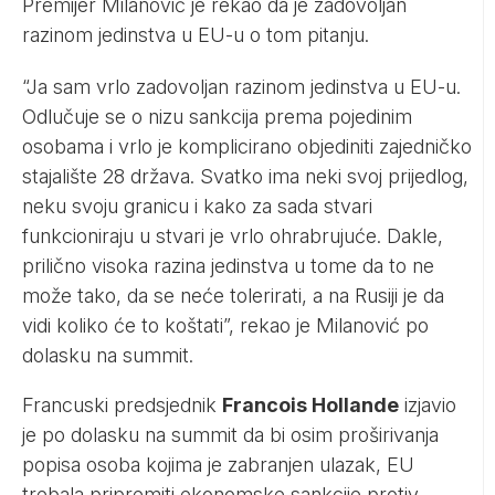
Premijer Milanović je rekao da je zadovoljan
razinom jedinstva u EU-u o tom pitanju.
“Ja sam vrlo zadovoljan razinom jedinstva u EU-u.
Odlučuje se o nizu sankcija prema pojedinim
osobama i vrlo je komplicirano objediniti zajedničko
stajalište 28 država. Svatko ima neki svoj prijedlog,
neku svoju granicu i kako za sada stvari
funkcioniraju u stvari je vrlo ohrabrujuće. Dakle,
prilično visoka razina jedinstva u tome da to ne
može tako, da se neće tolerirati, a na Rusiji je da
vidi koliko će to koštati”, rekao je Milanović po
dolasku na summit.
Francuski predsjednik
Francois Hollande
izjavio
je po dolasku na summit da bi osim proširivanja
popisa osoba kojima je zabranjen ulazak, EU
trebala pripremiti ekonomske sankcije protiv