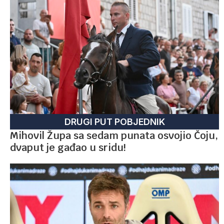
DRUGI PUT POBJEDNIK
Mihovil Župa sa sedam punata osvojio Čoju,
dvaput je gađao u sridu!