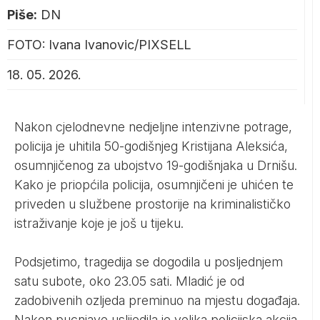
Piše:
DN
FOTO: Ivana Ivanovic/PIXSELL
18. 05. 2026.
Nakon cjelodnevne nedjeljne intenzivne potrage,
policija je uhitila 50-godišnjeg Kristijana Aleksića,
osumnjičenog za ubojstvo 19-godišnjaka u Drnišu.
Kako je priopćila policija, osumnjičeni je uhićen te
priveden u službene prostorije na kriminalističko
istraživanje koje je još u tijeku.
Podsjetimo, tragedija se dogodila u posljednjem
satu subote, oko 23.05 sati. Mladić je od
zadobivenih ozljeda preminuo na mjestu događaja.
Nakon pucnjave uslijedila je velika policijska akcija.