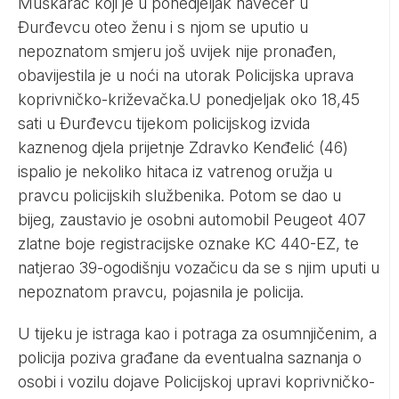
Muškarac koji je u ponedjeljak navečer u
Đurđevcu oteo ženu i s njom se uputio u
nepoznatom smjeru još uvijek nije pronađen,
obavijestila je u noći na utorak Policijska uprava
koprivničko-križevačka.
U ponedjeljak oko 18,45
sati u Đurđevcu tijekom policijskog izvida
kaznenog djela prijetnje
Zdravko Kenđelić
(46)
ispalio je nekoliko hitaca iz vatrenog oružja u
pravcu policijskih službenika. Potom se dao u
bijeg, zaustavio je osobni automobil Peugeot 407
zlatne boje registracijske oznake KC 440-EZ, te
natjerao 39-ogodišnju vozačicu da se s njim uputi u
nepoznatom pravcu, pojasnila je policija.
U tijeku je istraga kao i potraga za osumnjičenim, a
policija poziva građane da eventualna saznanja o
osobi i vozilu dojave Policijskoj upravi koprivničko-