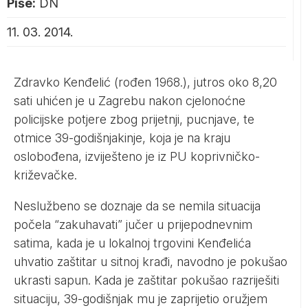
Piše:
DN
11. 03. 2014.
Zdravko Kenđelić (rođen 1968.), jutros oko 8,20
sati uhićen je u Zagrebu nakon cjelonoćne
policijske potjere zbog prijetnji, pucnjave, te
otmice 39-godišnjakinje, koja je na kraju
oslobođena, izviješteno je iz PU koprivničko-
križevačke.
Neslužbeno se doznaje da se nemila situacija
počela “zakuhavati” jučer u prijepodnevnim
satima, kada je u lokalnoj trgovini Kenđelića
uhvatio zaštitar u sitnoj krađi, navodno je pokušao
ukrasti sapun. Kada je zaštitar pokušao razriješiti
situaciju, 39-godišnjak mu je zaprijetio oružjem