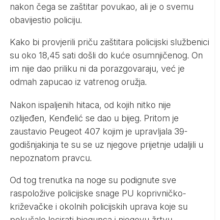
nakon čega se zaštitar povukao, ali je o svemu
obavijestio policiju.
Kako bi provjerili priču zaštitara policijski službenici
su oko 18,45 sati došli do kuće osumnjičenog. On
im nije dao priliku ni da porazgovaraju, već je
odmah zapucao iz vatrenog oružja.
Nakon ispaljenih hitaca, od kojih nitko nije
ozlijeđen, Kenđelić se dao u bijeg. Pritom je
zaustavio Peugeot 407 kojim je upravljala 39-
godišnjakinja te su se uz njegove prijetnje udaljili u
nepoznatom pravcu.
Od tog trenutka na noge su podignute sve
raspoložive policijske snage PU koprivničko-
križevačke i okolnih policijskih uprava koje su
pokušale locirati bjegunca i njegovu žrtvu.