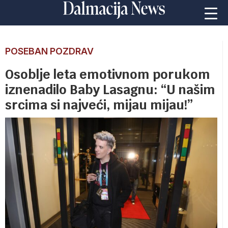
POSEBAN POZDRAV
Osoblje leta emotivnom porukom
iznenadilo Baby Lasagnu: “U našim
srcima si najveći, mijau mijau!”