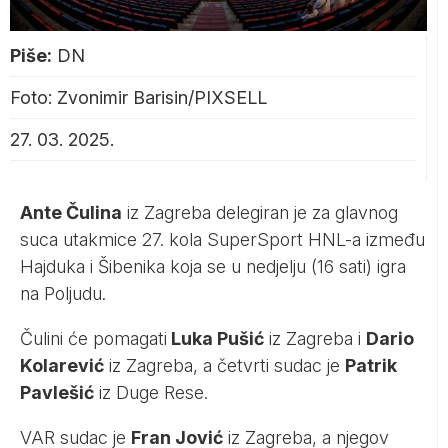
Piše:
DN
Foto: Zvonimir Barisin/PIXSELL
27. 03. 2025.
Ante Čulina
iz Zagreba delegiran je za glavnog
suca utakmice 27. kola SuperSport HNL-a između
Hajduka i Šibenika koja se u nedjelju (16 sati) igra
na Poljudu.
Čulini će pomagati
Luka Pušić
iz Zagreba i
Dario
Kolarević
iz Zagreba, a četvrti sudac je
Patrik
Pavlešić
iz Duge Rese.
VAR sudac je
Fran Jović
iz Zagreba, a njegov