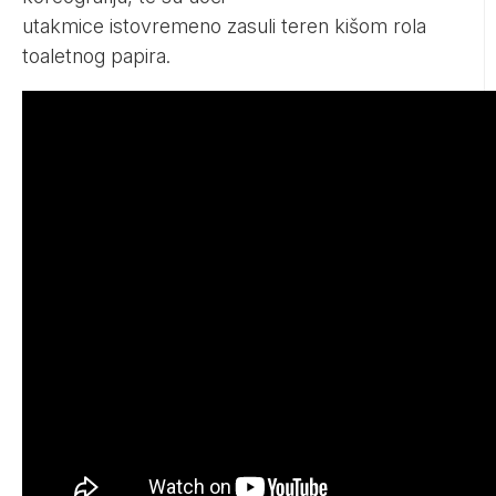
utakmice istovremeno zasuli teren kišom rola
toaletnog papira.