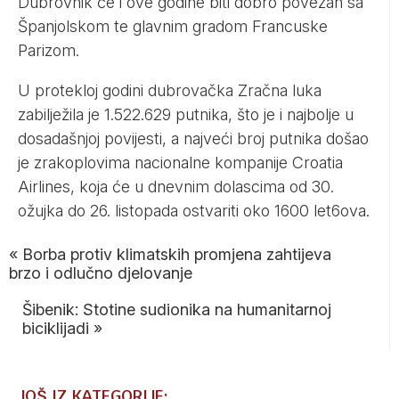
Dubrovnik će i ove godine biti dobro povezan sa
Španjolskom te glavnim gradom Francuske
Parizom.
U protekloj godini dubrovačka Zračna luka
zabilježila je 1.522.629 putnika, što je i najbolje u
dosadašnjoj povijesti, a najveći broj putnika došao
je zrakoplovima nacionalne kompanije Croatia
Airlines, koja će u dnevnim dolascima od 30.
ožujka do 26. listopada ostvariti oko 1600 let6ova.
«
Borba protiv klimatskih promjena zahtijeva
brzo i odlučno djelovanje
Šibenik: Stotine sudionika na humanitarnoj
biciklijadi
»
JOŠ IZ KATEGORIJE: