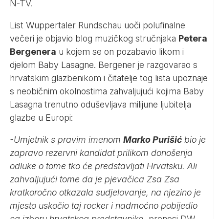
N-TV.
List Wuppertaler Rundschau uoči polufinalne
večeri je objavio blog muzičkog stručnjaka
Petera
Bergenera
u kojem se on pozabavio likom i
djelom Baby Lasagne. Bergener je razgovarao s
hrvatskim glazbenikom i čitatelje tog lista upoznaje
s neobičnim okolnоstima zahvaljujući kojima Baby
Lasagna trenutno оduševljava milijune ljubitelja
glazbe u Europi:
-Umjetnik s pravim imenom
Marko Purišić
bio je
zapravo rezervni kandidat prilikom donošenja
odluke o tome tko će predstavljati Hrvatsku. Ali
zahvaljujući tome da je pjevačica Zsa Zsa
kratkoročno otkazala sudjelovanje, na njezino je
mjesto uskočio taj rocker i nadmoćno pobijedio
na izboru hrvatskog predstavnika
, prenosi
DW
.