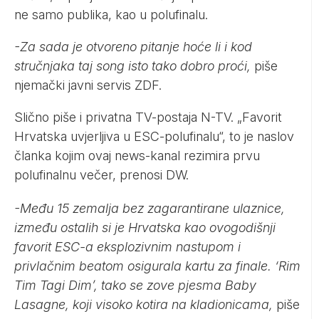
ne samo publika, kao u polufinalu.
-Za sada je otvoreno pitanje hoće li i kod
stručnjaka taj song isto tako dobro proći,
piše
njemački javni servis ZDF.
Slično piše i privatna TV-postaja N-TV. „Favorit
Hrvatska uvjerljiva u ESC-polufinalu“, to je naslov
članka kojim ovaj news-kanal rezimira prvu
polufinalnu večer, prenosi
DW
.
-Među 15 zemalja bez zagarantirane ulaznice,
između ostalih si je Hrvatska kao ovogodišnji
favorit ESC-a eksplozivnim nastupom i
privlačnim beatom osigurala kartu za finale. ‘Rim
Tim Tagi Dim’, tako se zove pjesma Baby
Lasagne, koji visoko kotira na kladionicama,
piše