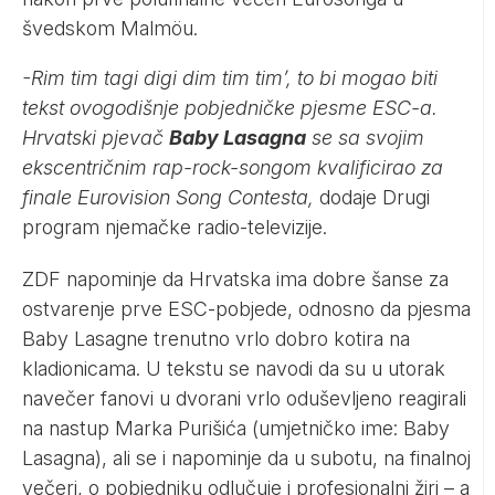
švedskom Malmöu.
-Rim tim tagi digi dim tim tim’, to bi mogao biti
tekst ovogodišnje pobjedničke pjesme ESC-a.
Hrvatski pjevač
Baby Lasagna
se sa svojim
ekscentričnim rap-rock-songom kvalificirao za
finale Eurovision Song Contesta,
dodaje Drugi
program njemačke radio-televizije.
ZDF napominje da Hrvatska ima dobre šanse za
ostvarenje prve ESC-pobjede, odnosno da pjesma
Baby Lasagne trenutno vrlo dobro kotira na
kladionicama. U tekstu se navodi da su u utorak
navečer fanovi u dvorani vrlo oduševljeno reagirali
na nastup Marka Purišića (umjetničko ime: Baby
Lasagna), ali se i napominje da u subotu, na finalnoj
večeri, o pobjedniku odlučuje i profesionalni žiri – a