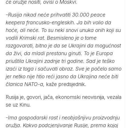
će oružje nositi, ovisi o Moskvi.
-Rusija nikad neće prihvatiti 30.000 peace
keepera francusko-engleskih. Ja bih volio da
hoće, ali neće. To su neki snovi unuka onih koji su
vodili Krimski rat. Besmisleno je o tome
razgovarati, bitno je da se Ukrajini da mogućnost
da živi, da mladi prestanu ginuti. To je Europa
priuštila Ukrajini zadnje tri godine. Sad je teško
izaći iz toga i sačuvati obraz. Sve je počelo samo
jer netko nije htio reći jasno da Ukrajina neće biti
članica NATO-a,
kaže predsjednik.
Rusija je, govori, jača, ekonomski neovisnija, vezala
se uz Kinu.
-Ima gospodarski rast i neobjašnjivu proizvodnju
oružja. Kakvo podcjenjivanje Rusije, prema kojoj