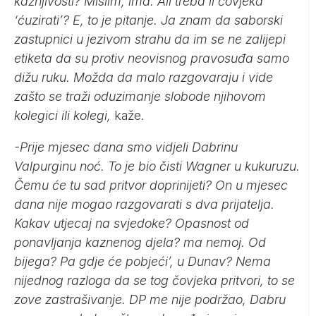
kažnjivosti? Mislim, ima. Ali treba li čovjeka
‘ćuzirati’? E, to je pitanje. Ja znam da saborski
zastupnici u jezivom strahu da im se ne zalijepi
etiketa da su protiv neovisnog pravosuđa samo
dižu ruku. Možda da malo razgovaraju i vide
zašto se traži oduzimanje slobode njihovom
kolegici ili kolegi,
kaže.
-Prije mjesec dana smo vidjeli Dabrinu
Valpurginu noć. To je bio čisti Wagner u kukuruzu.
Čemu će tu sad pritvor doprinijeti? On u mjesec
dana nije mogao razgovarati s dva prijatelja.
Kakav utjecaj na svjedoke? Opasnost od
ponavljanja kaznenog djela? ma nemoj. Od
bijega? Pa gdje će pobjeći’, u Dunav? Nema
nijednog razloga da se tog čovjeka pritvori, to se
zove zastrašivanje. DP me nije podržao, Dabru