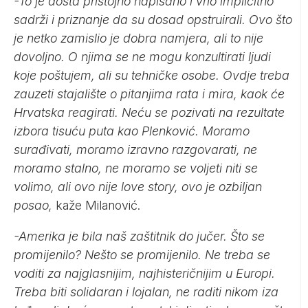
-To je dosta pristojno napisano i vrlo implicitno
sadrži i priznanje da su dosad opstruirali. Ovo što
je netko zamislio je dobra namjera, ali to nije
dovoljno. O njima se ne mogu konzultirati ljudi
koje poštujem, ali su tehničke osobe. Ovdje treba
zauzeti stajalište o pitanjima rata i mira, kaok će
Hrvatska reagirati. Neću se pozivati na rezultate
izbora tisuću puta kao Plenković. Moramo
surađivati, moramo izravno razgovarati, ne
moramo stalno, ne moramo se voljeti niti se
volimo, ali ovo nije love story, ovo je ozbiljan
posao,
kaže Milanović.
-Amerika je bila naš zaštitnik do jučer. Što se
promijenilo? Nešto se promijenilo. Ne treba se
voditi za najglasnijim, najhisteričnijim u Europi.
Treba biti solidaran i lojalan, ne raditi nikom iza