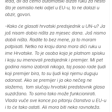
leđa, ali da ćemo automatski dizati ruku za nešto
što je osmislio neki odjel u EU-u, to ne dolazi u
obzir,
govori.
-Kako će glasati hrvatski predsjednik u UN-u? Ja
još nisam dobio ništa za mjesec dana. Još nismo
dobili ništa. Radite to bez mene, ja to moram
potpisati. Netko na kraju dana mora dići ruku u
ime Hrvatske. To je osoba koja je platnom spisku
i koju su imenovali predsjednik i premijer. Mi pet
godina nismo izabrali nikoga, taj posao rade ljudi
koji premijer bira, to su ljudi koji njemu duguju
odanost. Ako se premijer i ja oko nečeg ne
slažemo, tom slučaju hrvatski predstavnik glasa
suzdržano. To samo tako može funkcionirati.
Vlada vuče sve konce po pitanju članstva u EU-u
i to će tako ostati. Ali mora biti neka ravnoteža.