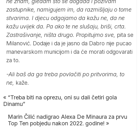
ne znam, gledam što se događa i pozivam
zastupnike, namigujem im, da razmišljaju o tome
stvarima. I djecu odgajamo da kažu ne, da ne
kažu uvijek da. Pa ako te ne slušaju, briši, crta.
Zastrašivanje, ništa drugo. Propitujmo sve,
pita se
Milanović. Dodaje i da je jasno da Dabro nije pucao
manevarskom municijom i da će morati odgovarati
za to.
-Ali baš da ga treba povlačiti po pritvorima, to
ne,
kaže.
«
“Treba biti na oprezu, oni su dali četiri gola
Dinamu”
Marin Čilić nadigrao Alexa De Minaura za prvu
Top Ten pobjedu nakon 2022. godine!
»