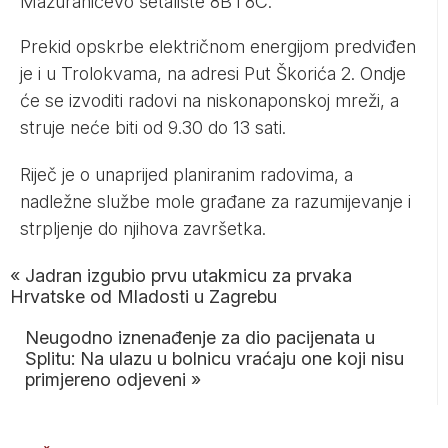
Mažuranićevo šetalište 8B i 8C.
Prekid opskrbe električnom energijom predviđen
je i u Trolokvama, na adresi Put Škorića 2. Ondje
će se izvoditi radovi na niskonaponskoj mreži, a
struje neće biti od 9.30 do 13 sati.
Riječ je o unaprijed planiranim radovima, a
nadležne službe mole građane za razumijevanje i
strpljenje do njihova završetka.
«
Jadran izgubio prvu utakmicu za prvaka
Hrvatske od Mladosti u Zagrebu
Neugodno iznenađenje za dio pacijenata u
Splitu: Na ulazu u bolnicu vraćaju one koji nisu
primjereno odjeveni
»