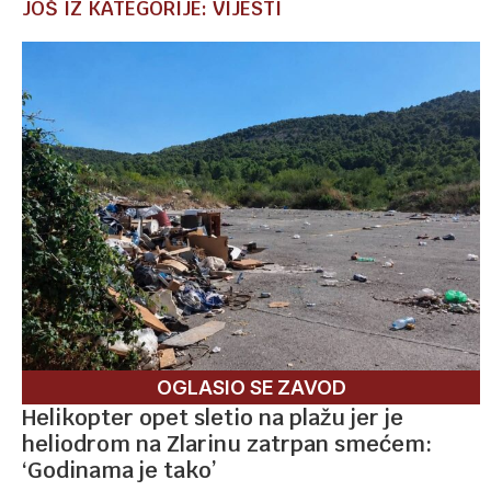
JOŠ IZ KATEGORIJE: VIJESTI
OGLASIO SE ZAVOD
Helikopter opet sletio na plažu jer je
heliodrom na Zlarinu zatrpan smećem:
‘Godinama je tako’