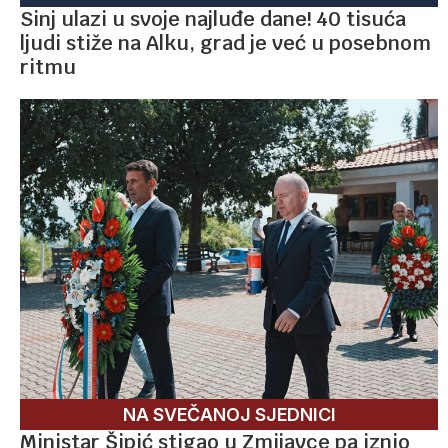
Sinj ulazi u svoje najluđe dane! 40 tisuća
ljudi stiže na Alku, grad je već u posebnom
ritmu
NA SVEČANOJ SJEDNICI
Ministar Šipić stigao u Zmijavce pa iznio