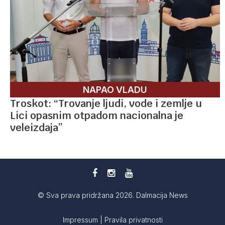
NAPAO VLADU
Troskot: “Trovanje ljudi, vode i zemlje u
Lici opasnim otpadom nacionalna je
veleizdaja”
© Sva prava pridržana 2026. Dalmacija News
Impressum
|
Pravila privatnosti