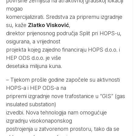
površine zemljišta na atraktivnoj gradskoj lokaciji
mogao
komercijalizirati. Sredstva za pripremu izgradnje
su, kaže
Zlatko Visković
,
direktor prijenosnog područja Split pri HOPS-u,
osigurana, a vrijednost
projekta kojeg zajedno financiraju HOPS d.o.o. i
HEP ODS d.o.o. je više
desetaka milijuna kuna.
– Tijekom prošle godine započele su aktivnosti
HOPS-a i HEP ODS-a na
pripremi izgradnje nove trafostanice u “GIS” (gas
insulated substation)
izvedbi. Nova tehnologija nam omogućuje
izgradnju visokonaponskog
postrojenja u zatvorenom prostoru, tako da se