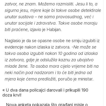
zatvor, ne znam. Možemo razmisliti. Jesu li to, a
sigurno jesu, mjere koje bi takve osobe detektirale
unutar sustava – ne samo pravosudnog, već i
unutar socijale i zdravstva. Takve osobe moraju
biti praćene
, izjavio je Habijan.
Naglasio je da se opasne osobe ne smiju izgubiti iz
evidencije nakon izlaska iz zatvora.
-Ne može se
takva osoba izgubiti nakon 10 godina od izlaska
iz zatvora, gdje je odslužila kaznu za ubojstvo
mlade žene. Ta osoba mora cijelo vrijeme biti na
neki način pod nadzorom i to će biti jedna od
mjera koje ćemo predložiti
, poručio je ministar.
«
U dva dana policajci darovali i prikupili 190
doza krvi!
Nova anketa pokazala što građani misle o