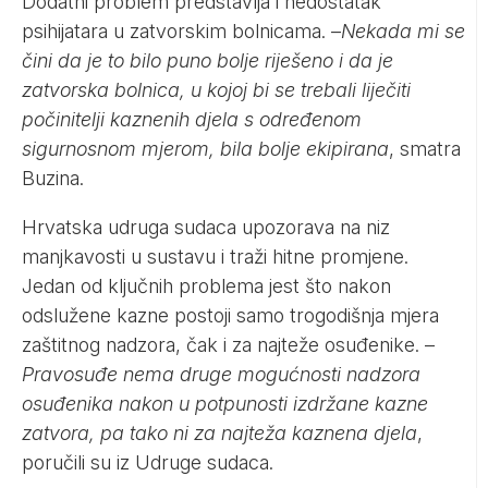
Dodatni problem predstavlja i nedostatak
psihijatara u zatvorskim bolnicama. –
Nekada mi se
čini da je to bilo puno bolje riješeno i da je
zatvorska bolnica, u kojoj bi se trebali liječiti
počinitelji kaznenih djela s određenom
sigurnosnom mjerom, bila bolje ekipirana
, smatra
Buzina.
Hrvatska udruga sudaca upozorava na niz
manjkavosti u sustavu i traži hitne promjene.
Jedan od ključnih problema jest što nakon
odslužene kazne postoji samo trogodišnja mjera
zaštitnog nadzora, čak i za najteže osuđenike. –
Pravosuđe nema druge mogućnosti nadzora
osuđenika nakon u potpunosti izdržane kazne
zatvora, pa tako ni za najteža kaznena djela
,
poručili su iz Udruge sudaca.