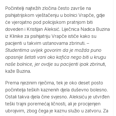
Počinitelji najtežih zločina često završe na
psihijatrijskom vještačenju u bolnici Vrapče, gdje
će vjerojatno pod policijskom pratnjom biti
doveden i Kristijan Aleksić. Liječnica Nadica Buzina
iz Klinike za psihijatriju Vrapče ističe kako su
pacijenti u takvim ustanovama zbrinuti. –
Studentima uvijek govorim da je možda puno
opasnije šetati vani oko kafića nego biti u krugu
naše bolnice, jer ovdje su pacijenti ipak zbrinut
i,
kaže Buzina.
Prema njezinim riječima, tek je oko deset posto
počinitelja teških kaznenih djela duševno bolesno.
Ostali takva djela čine svjesno. Aleksiću je utvrđen
teški trajni poremećaj ličnosti, ali je procijenjen
ubrojivim, zbog čega je kaznu služio u zatvoru. Za