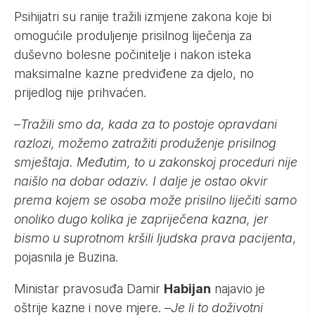
Psihijatri su ranije tražili izmjene zakona koje bi
omogućile produljenje prisilnog liječenja za
duševno bolesne počinitelje i nakon isteka
maksimalne kazne predviđene za djelo, no
prijedlog nije prihvaćen.
–
Tražili smo da, kada za to postoje opravdani
razlozi, možemo zatražiti produženje prisilnog
smještaja. Međutim, to u zakonskoj proceduri nije
naišlo na dobar odaziv. I dalje je ostao okvir
prema kojem se osoba može prisilno liječiti samo
onoliko dugo kolika je zapriječena kazna, jer
bismo u suprotnom kršili ljudska prava pacijenta
,
pojasnila je Buzina.
Ministar pravosuđa Damir
Habijan
najavio je
oštrije kazne i nove mjere. –
Je li to doživotni