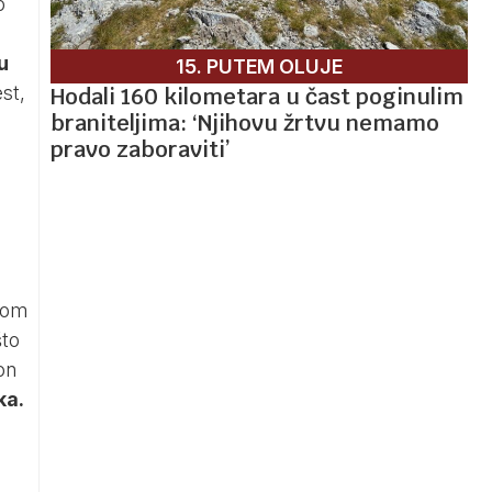
o
u
15. PUTEM OLUJE
st,
Hodali 160 kilometara u čast poginulim
braniteljima: ‘Njihovu žrtvu nemamo
pravo zaboraviti’
nom
što
on
ka.