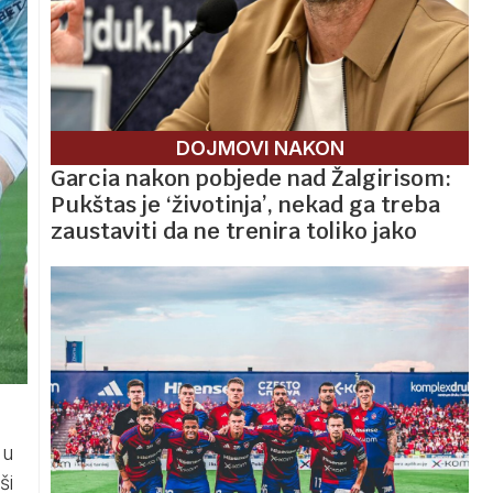
DOJMOVI NAKON
Garcia nakon pobjede nad Žalgirisom:
Pukštas je ‘životinja’, nekad ga treba
zaustaviti da ne trenira toliko jako
 u
ši