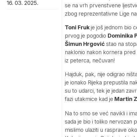
16. 03. 2025.
se na vrh prvenstvene ljestvi
zbog reprezentativne Lige nac
Toni Fruk
je još jednom bio c
prvog je pogodio
Dominika P
Šimun Hrgović
stao na stopa
naklonio nakon kornera pred 
iz peterca, nečuvan!
Hajduk, pak, nije odigrao niš
je ionako Rijeka prepustila na
su to udarci, tek je jedan zavr
fazi utakmice kad je
Martin Z
Na to smo se već navikli i ima 
sada je bio i toliko nervozan
mislimo ulaziti u rasprave ok