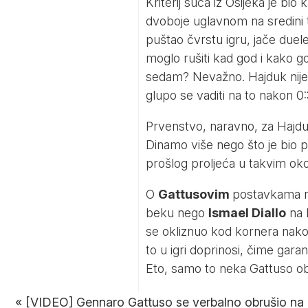
Kriterij suca iz Osijeka je bi
dvoboje uglavnom na sredini te
puštao čvrstu igru, jače duele
moglo rušiti kad god i kako go
sedam? Nevažno. Hajduk nije i
glupo se vaditi na to nakon 0:3
Prvenstvo, naravno, za Hajduk n
Dinamo više nego što je bio pr
prošlog proljeća u takvim ok
O
Gattusovim
postavkama n
beku nego
Ismael Diallo
na 
se okliznuo kod kornera nakon
to u igri doprinosi, čime ga
Eto, samo to neka Gattuso ob
«
[VIDEO] Gennaro Gattuso se verbalno obrušio na 