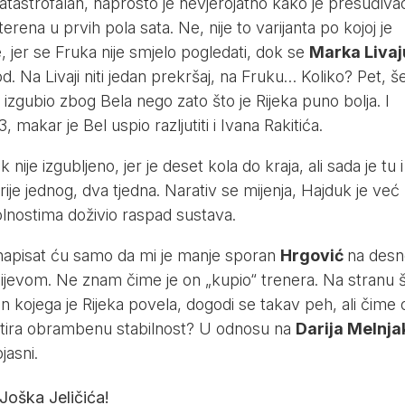
o katastrofalan, naprosto je nevjerojatno kako je presuđiva
rena u prvih pola sata. Ne, nije to varijanta po kojoj je
, jer se Fruka nije smjelo pogledati, dok se
Marka Livaj
d. Na Livaji niti jedan prekršaj, na Fruku… Koliko? Pet, še
zgubio zbog Bela nego zato što je Rijeka puno bolja. I
, makar je Bel uspio razljutiti i Ivana Rakitića.
ije izgubljeno, jer je deset kola do kraja, ali sada je tu i
ije jednog, dva tjedna. Narativ se mijenja, Hajduk je već
olnostima doživio raspad sustava.
apisat ću samo da mi je manje sporan
Hrgović
na des
lijevom. Ne znam čime je on „kupio“ trenera. Na stranu 
 kojega je Rijeka povela, dogodi se takav peh, ali čime 
rantira obrambenu stabilnost? U odnosu na
Darija Melnja
jasni.
Joška Jeličića!