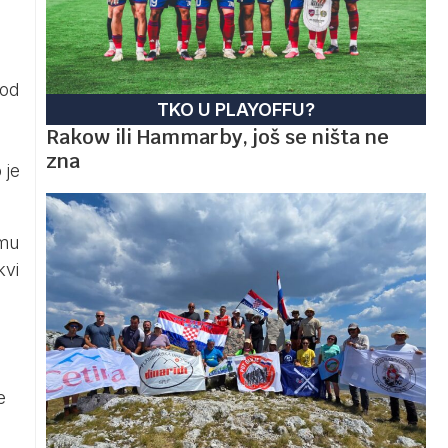
Kod
TKO U PLAYOFFU?
Rakow ili Hammarby, još se ništa ne
zna
 je
 mu
kvi
e