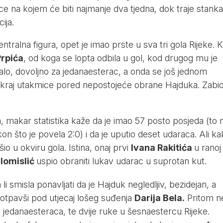
ce na kojem će biti najmanje dva tjedna, dok traje stanka
ija.
entralna figura, opet je imao prste u sva tri gola Rijeke. 
rpića
, od koga se lopta odbila u gol, kod drugog mu je
lo, dovoljno za jedanaesterac, a onda se još jednom
kraj utakmice pored nepostojeće obrane Hajduka. Zabio
ta, makar statistika kaže da je imao 57 posto posjeda (to
kon što je povela 2:0) i da je uputio deset udaraca. Ali ka
šio u okviru gola. Istina, onaj prvi
Ivana Rakitića
u ranoj
lomislić
uspio obraniti lukav udarac u suprotan kut.
li smisla ponavljati da je Hajduk negledljiv, bezidejan, a
 potpavši pod utjecaj lošeg suđenja
Darija Bela.
Pritom n
o jedanaesteraca, te dvije ruke u šesnaestercu Rijeke.