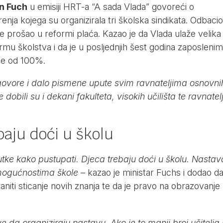
n Fuch
u emisiji
HRT-a
“A sada Vlada” govoreći o
ja kojega su organizirala tri školska sindikata. Odbacio
ije prošao u reformi plaća. Kazao je da Vlada ulaže velika
rmu školstva i da je u posljednjih šest godina zaposlenim
še od 100%.
govore i dalo pismene upute svim ravnateljima osnovnih
dobili su i dekani fakulteta, visokih učilišta te ravnatelj
baju doći u školu
utke kako pustupati. Djeca trebaju doći u školu. Nastav
 mogućnostima škole –
kazao je ministar Fuchs i dodao d
aniti sticanje novih znanja te da je pravo na obrazovanje
ve da organiziraju nastavu. Ako je to manji broj učitelja