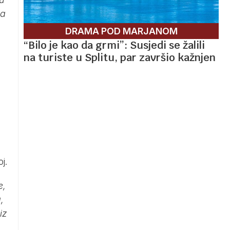
na
DRAMA POD MARJANOM
“Bilo je kao da grmi”: Susjedi se žalili
na turiste u Splitu, par završio kažnjen
j.
e,
,
iz