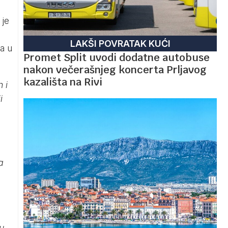
 je
LAKŠI POVRATAK KUĆI
a u
Promet Split uvodi dodatne autobuse
nakon večerašnjeg koncerta Prljavog
kazališta na Rivi
 i
i
a
a
 u