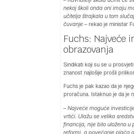
nekoj školi onda oni imaju 
učitelja štrajkala u tom slučaj
čuvanje
– rekao je ministar 
Fuchs: Najveće i
obrazovanja
Sindikati koji su se u prosvjet
znanost najlošije prošli pril
Fuchs je pak kazao da je njego
proračuna. Istaknuo je da je 
–
Najveće moguće investicije
vrtići. Ulažu se velika sred
financija, nije bilo uloženo 
reformi, a povećanje plaća dj