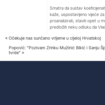
Smatra da sustav koeficijenata
kaže, uspostavljeno vijeće za
proanalizirati, staviti opet 
predložiti neku odluku da Vlad
«
Očekuje nas sunčano vrijeme u cijeloj Hrvatskoj
Popović: “Pozivam Zrinku Mužinić Bikić i Sanju Š
tvrde”
»