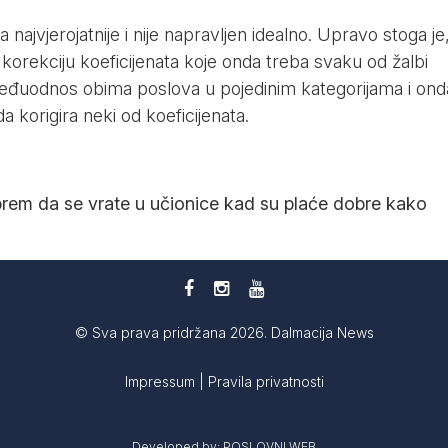
 najvjerojatnije i nije napravljen idealno. Upravo stoga je
 korekciju koeficijenata koje onda treba svaku od žalbi
u međuodnos obima poslova u pojedinim kategorijama i ond
a korigira neki od koeficijenata.
prem da se vrate u učionice kad su plaće dobre kako
© Sva prava pridržana 2026. Dalmacija News
Impressum
|
Pravila privatnosti
Developed by:
POSLOVNI WEB