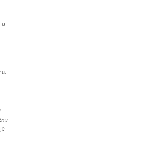
 u
ru.
j
čnu
je