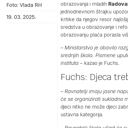
obrazovanja i mladih
Radova
Foto: Vlada RH
jednodnevnom štrajku upozoren
19. 03. 2025.
kritike da njegov resor najloš
sredstva u obrazovanje i refo
obrazovanju plaća porasla vi
–
Ministarstvo je obavilo raz
srednjih škola. Pismene upute 
instituta
– kazao je Fuchs.
Fuchs: Djeca tre
–
Ravnatelji imaju jasne nap
će se organizirati sukladno
djeci nitko ne može djeci zabr
ustavna kategorija.
–
Ravnatelji škola učinit će s