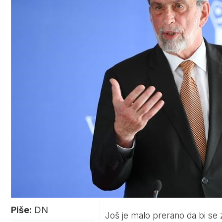
Piše:
DN
Još je malo prerano da bi se z