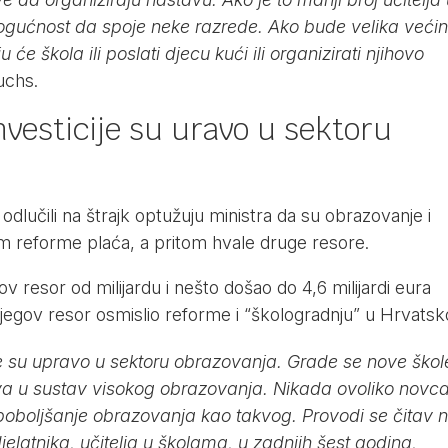
mogućnost da spoje neke razrede. Ako bude velika veći
u će škola ili poslati djecu kući ili organizirati njihovo
Fuchs.
nvesticije su uravo u sektoru
i odlučili na štrajk optužuju ministra da su obrazovanje i
ikom reforme plaća, a pritom hvale druge resore.
v resor od milijardu i nešto došao do 4,6 milijardi eura
njegov resor osmislio reforme i “škologradnju” u Hrvatsko
 su upravo u sektoru obrazovanja. Grade se nove škol
stva u sustav visokog obrazovanja. Nikada ovoliko novca
u poboljšanje obrazovanja kao takvog. Provodi se čitav n
elatnika, učitelja u školama, u zadnjih šest godina,