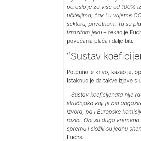
poraslo je za više od 100% 
učiteljima, čak i u vrijeme 
sektoru, privatnom. Tu su pla
izrazitom jeku
– rekao je Fuch
povećanja plaća i dalje biti.
“Sustav koeficije
Potpuno je krivo, kazao je, o
Istaknuo je da takve izjave sl
–
Sustav koeficijenata nije ra
stručnjaka koji je bio angaži
izvora, pa i Europske komisi
razini. Oni su dugo vremena 
spremu i složili su jednu sh
Fuchs.