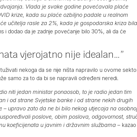
izdvajanja. Vlada je svake godine povećavala plaće
COVID krize, kada su plaće ozbiljno padale u realnom
će učitelja rasle za 2%, kada je gospodarska kriza bila
s i dodao da je zadnje povećanje bilo 30%, ali da će
nata vjerojatno nije idealan…”
ptuživati nekoga da se nije ništa napravilo u ovome sekto
uže samo za to da bi se napravili određeni neredi.
dio niti jedan ministar ponaosob, to je radio jedan tim
ran i od strane Svjetske banke i od strane nekih drugih
je – upravo zato da ne bi bilo nekog utjecaja na osobno
uspoređivali poslove, obim poslova, odgovornost, stru
emu koeficijenata u javnim i državnim službama
– kazao 