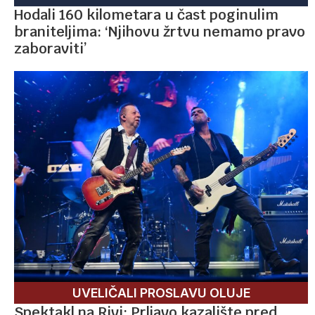
Hodali 160 kilometara u čast poginulim
braniteljima: ‘Njihovu žrtvu nemamo pravo
zaboraviti’
UVELIČALI PROSLAVU OLUJE
Spektakl na Rivi: Prljavo kazalište pred