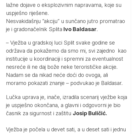
lažne dojave o eksplozivnim napravama, koje su
uspješno riješene.
Nesvakidašnju ”akciju” u sunčano jutro promatrao
je i gradonačelnik Splita
Ivo Baldasar
.
– Vježba u gradskoj luci Split svake godine se
održava da pokažemo da smo mi, svi zajedno kao
institucije u koordinaciji i spremni za eventualnost
nesreće ili ne daj bože neke terorističke akcije.
Nadam se da nikad neće doći do ovoga, ali
moramo pokazati znanje – podvukao je Baldasar.
Lučka uprava je, inače, izradila scenarij vježbe koja
je uspješno okončana, a glavni i odgovorni je bio
časnik za sigurnost i zaštitu
Josip Buličić.
Vježba je počela u devet sati, a u deset sati i jednu