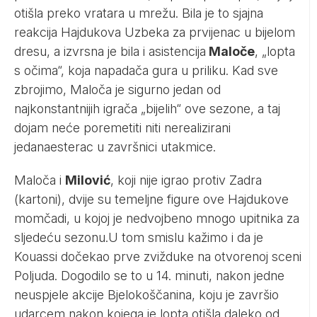
otišla preko vratara u mrežu. Bila je to sjajna
reakcija Hajdukova Uzbeka za prvijenac u bijelom
dresu, a izvrsna je bila i asistencija
Maloče
, „lopta
s očima“, koja napadača gura u priliku. Kad sve
zbrojimo, Maloča je sigurno jedan od
najkonstantnijih igrača „bijelih“ ove sezone, a taj
dojam neće poremetiti niti nerealizirani
jedanaesterac u završnici utakmice.
Maloča i
Milović
, koji nije igrao protiv Zadra
(kartoni), dvije su temeljne figure ove Hajdukove
momčadi, u kojoj je nedvojbeno mnogo upitnika za
sljedeću sezonu.U tom smislu kažimo i da je
Kouassi dočekao prve zvižduke na otvorenoj sceni
Poljuda. Dogodilo se to u 14. minuti, nakon jedne
neuspjele akcije Bjelokoščanina, koju je završio
udarcem nakon kojega je lopta otišla daleko od