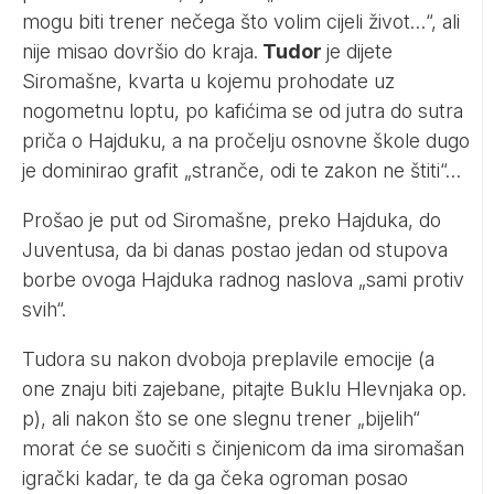
mogu biti trener nečega što volim cijeli život…“, ali
nije misao dovršio do kraja.
Tudor
je dijete
Siromašne, kvarta u kojemu prohodate uz
nogometnu loptu, po kafićima se od jutra do sutra
priča o Hajduku, a na pročelju osnovne škole dugo
je dominirao grafit „stranče, odi te zakon ne štiti“…
Prošao je put od Siromašne, preko Hajduka, do
Juventusa, da bi danas postao jedan od stupova
borbe ovoga Hajduka radnog naslova „sami protiv
svih“.
Tudora su nakon dvoboja preplavile emocije (a
one znaju biti zajebane, pitajte Buklu Hlevnjaka op.
p), ali nakon što se one slegnu trener „bijelih“
morat će se suočiti s činjenicom da ima siromašan
igrački kadar, te da ga čeka ogroman posao