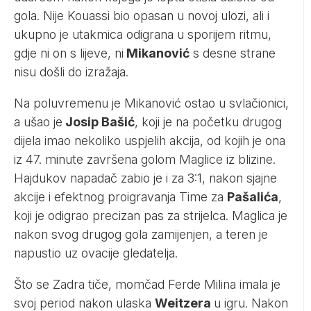
gola. Nije Kouassi bio opasan u novoj ulozi, ali i
ukupno je utakmica odigrana u sporijem ritmu,
gdje ni on s lijeve, ni
Mikanović
s desne strane
nisu došli do izražaja.
Na poluvremenu je Mikanović ostao u svlačionici,
a ušao je
Josip Bašić
, koji je na početku drugog
dijela imao nekoliko uspjelih akcija, od kojih je ona
iz 47. minute završena golom Maglice iz blizine.
Hajdukov napadač zabio je i za 3:1, nakon sjajne
akcije i efektnog proigravanja Time za
Pašalića
,
koji je odigrao precizan pas za strijelca. Maglica je
nakon svog drugog gola zamijenjen, a teren je
napustio uz ovacije gledatelja.
Što se Zadra tiče, momčad Ferde Milina imala je
svoj period nakon ulaska
Weitzera
u igru. Nakon