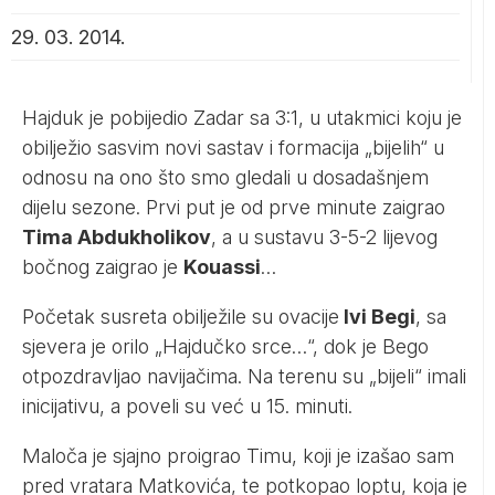
29. 03. 2014.
Hajduk je pobijedio Zadar sa 3:1, u utakmici koju je
obilježio sasvim novi sastav i formacija „bijelih“ u
odnosu na ono što smo gledali u dosadašnjem
dijelu sezone. Prvi put je od prve minute zaigrao
Tima Abdukholikov
, a u sustavu 3-5-2 lijevog
bočnog zaigrao je
Kouassi
…
Početak susreta obilježile su ovacije
Ivi Begi
, sa
sjevera je orilo „Hajdučko srce…“, dok je Bego
otpozdravljao navijačima. Na terenu su „bijeli“ imali
inicijativu, a poveli su već u 15. minuti.
Maloča je sjajno proigrao Timu, koji je izašao sam
pred vratara Matkovića, te potkopao loptu, koja je