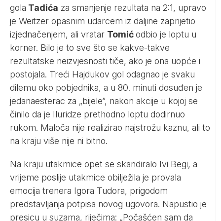
gola
Tadića
za smanjenje rezultata na 2:1, upravo
je Weitzer opasnim udarcem iz daljine zaprijetio
izjednačenjem, ali vratar
Tomić
odbio je loptu u
korner. Bilo je to sve što se kakve-takve
rezultatske neizvjesnosti tiče, ako je ona uopće i
postojala. Treći Hajdukov gol odagnao je svaku
dilemu oko pobjednika, a u 80. minuti dosuđen je
jedanaesterac za „bijele“, nakon akcije u kojoj se
činilo da je Iluridze prethodno loptu dodirnuo
rukom. Maloča nije realizirao najstrožu kaznu, ali to
na kraju više nije ni bitno.
Na kraju utakmice opet se skandiralo Ivi Begi, a
vrijeme poslije utakmice obilježila je provala
emocija trenera Igora Tudora, prigodom
predstavljanja potpisa novog ugovora. Napustio je
presicu u suzama, riječima: „Počašćen sam da